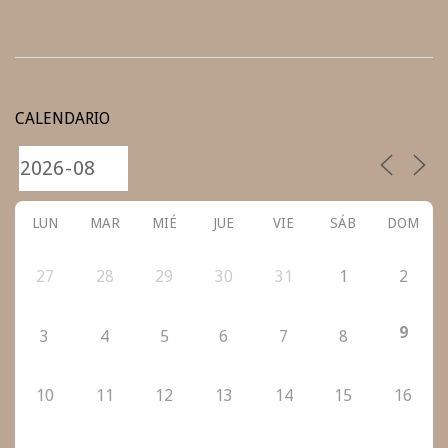
2020-
08-
CALENDARIO
17
LUN
MAR
MIÉ
JUE
VIE
SÁB
DOM
27
28
29
30
31
1
2
9
3
4
5
6
7
8
10
11
12
13
14
15
16