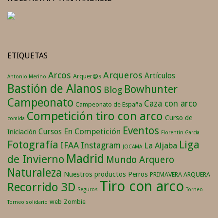
ETIQUETAS
Arqueros
Arcos
Artículos
Arquer@s
Antonio Merino
Bastión de Alanos
Bowhunter
Blog
Campeonato
Caza con arco
Campeonato de España
Competición tiro con arco
Curso de
comida
Eventos
En Competición
Cursos
Iniciación
Florentín García
Fotografía
Liga
IFAA
Instagram
La Aljaba
JOCAMA
Madrid
de Invierno
Mundo Arquero
Naturaleza
Nuestros productos
Perros
PRIMAVERA ARQUERA
Tiro con arco
Recorrido 3D
Seguros
Torneo
web
Zombie
Torneo solidario