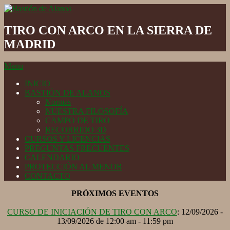
Skip
to
Bastión
content
de
TIRO CON ARCO EN LA SIERRA DE
Alanos
MADRID
Secondary
Menu
Navigation
INICIO
Menu
BASTIÓN DE ALANOS
Normas
NUESTRA FILOSOFÍA
CAMPO DE TIRO
RECORRIDO 3D
CURSOS Y LICENCIAS
PREGUNTAS FRECUENTES
CALENDARIO
PROTECCIÓN AL MENOR
CONTACTO
PRÓXIMOS EVENTOS
CURSO DE INICIACIÓN DE TIRO CON ARCO
: 12/09/2026 -
13/09/2026 de 12:00 am - 11:59 pm