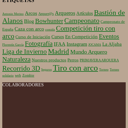
ETIQUETAS
Bastión de
Arqueros
Arcos
Artículos
Arquer@s
Antonio Merino
Alanos
Campeonato
Bowhunter
Blog
Campeonato de
Competición tiro con
Caza con arco
España
comida
arco
Eventos
En Competición
Cursos
Curso de Iniciación
Fotografía
IFAA
Instagram
La Aljaba
Florentín García
JOCAMA
Madrid
Liga de Invierno
Mundo Arquero
Naturaleza
Nuestros productos
Perros
PRIMAVERA ARQUERA
Tiro con arco
Recorrido 3D
Seguros
Torneo
Torneo
web
Zombie
solidario
COLABORADORES