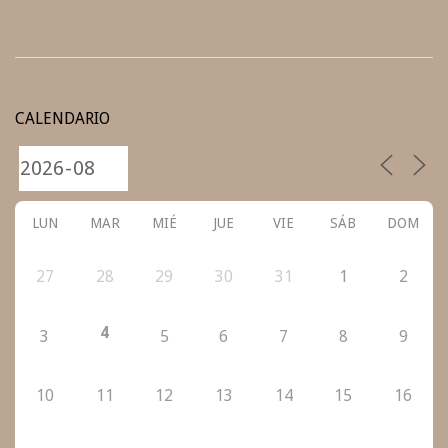
2020-
10-
CALENDARIO
17
LUN
MAR
MIÉ
JUE
VIE
SÁB
DOM
27
28
29
30
31
1
2
4
3
5
6
7
8
9
10
11
12
13
14
15
16