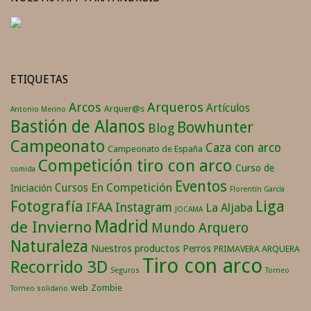
ETIQUETAS
Arqueros
Arcos
Artículos
Arquer@s
Antonio Merino
Bastión de Alanos
Bowhunter
Blog
Campeonato
Caza con arco
Campeonato de España
Competición tiro con arco
Curso de
comida
Eventos
En Competición
Cursos
Iniciación
Florentín García
Fotografía
Liga
IFAA
Instagram
La Aljaba
JOCAMA
Madrid
de Invierno
Mundo Arquero
Naturaleza
Nuestros productos
Perros
PRIMAVERA ARQUERA
Tiro con arco
Recorrido 3D
Seguros
Torneo
web
Zombie
Torneo solidario