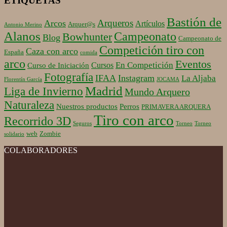
ETIQUETAS
Bastión de
Arqueros
Arcos
Artículos
Arquer@s
Antonio Merino
Alanos
Campeonato
Bowhunter
Blog
Campeonato de
Competición tiro con
Caza con arco
España
comida
arco
Eventos
En Competición
Cursos
Curso de Iniciación
Fotografía
IFAA
Instagram
La Aljaba
Florentín García
JOCAMA
Madrid
Liga de Invierno
Mundo Arquero
Naturaleza
Nuestros productos
Perros
PRIMAVERA ARQUERA
Tiro con arco
Recorrido 3D
Seguros
Torneo
Torneo
web
Zombie
solidario
COLABORADORES