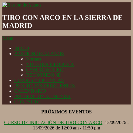
Skip
to
Bastión
content
de
TIRO CON ARCO EN LA SIERRA DE
Alanos
MADRID
Secondary
Menu
Navigation
INICIO
Menu
BASTIÓN DE ALANOS
Normas
NUESTRA FILOSOFÍA
CAMPO DE TIRO
RECORRIDO 3D
CURSOS Y LICENCIAS
PREGUNTAS FRECUENTES
CALENDARIO
PROTECCIÓN AL MENOR
CONTACTO
PRÓXIMOS EVENTOS
CURSO DE INICIACIÓN DE TIRO CON ARCO
: 12/09/2026 -
13/09/2026 de 12:00 am - 11:59 pm