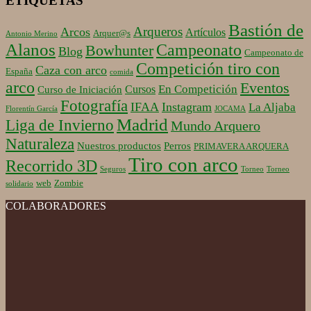
ETIQUETAS
Bastión de
Arqueros
Arcos
Artículos
Arquer@s
Antonio Merino
Alanos
Campeonato
Bowhunter
Blog
Campeonato de
Competición tiro con
Caza con arco
España
comida
arco
Eventos
En Competición
Cursos
Curso de Iniciación
Fotografía
IFAA
Instagram
La Aljaba
Florentín García
JOCAMA
Madrid
Liga de Invierno
Mundo Arquero
Naturaleza
Nuestros productos
Perros
PRIMAVERA ARQUERA
Tiro con arco
Recorrido 3D
Seguros
Torneo
Torneo
web
Zombie
solidario
COLABORADORES