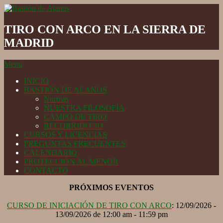
Skip
to
Bastión
content
de
TIRO CON ARCO EN LA SIERRA DE
Alanos
MADRID
Secondary
Menu
Navigation
INICIO
Menu
BASTIÓN DE ALANOS
Normas
NUESTRA FILOSOFÍA
CAMPO DE TIRO
RECORRIDO 3D
CURSOS Y LICENCIAS
PREGUNTAS FRECUENTES
CALENDARIO
PROTECCIÓN AL MENOR
CONTACTO
PRÓXIMOS EVENTOS
CURSO DE INICIACIÓN DE TIRO CON ARCO
: 12/09/2026 -
13/09/2026 de 12:00 am - 11:59 pm