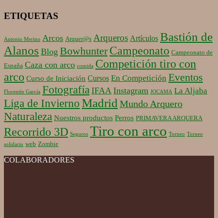
ETIQUETAS
Bastión de
Arqueros
Arcos
Artículos
Arquer@s
Antonio Merino
Alanos
Campeonato
Bowhunter
Blog
Campeonato de
Competición tiro con
Caza con arco
España
comida
arco
Eventos
En Competición
Cursos
Curso de Iniciación
Fotografía
IFAA
Instagram
La Aljaba
Florentín García
JOCAMA
Madrid
Liga de Invierno
Mundo Arquero
Naturaleza
Nuestros productos
Perros
PRIMAVERA ARQUERA
Tiro con arco
Recorrido 3D
Seguros
Torneo
Torneo
web
Zombie
solidario
COLABORADORES