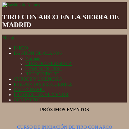
Skip
to
Bastión
content
de
TIRO CON ARCO EN LA SIERRA DE
Alanos
MADRID
Secondary
Menu
Navigation
Menu
INICIO
BASTIÓN DE ALANOS
Normas
NUESTRA FILOSOFÍA
CAMPO DE TIRO
RECORRIDO 3D
CURSOS Y LICENCIAS
PREGUNTAS FRECUENTES
CALENDARIO
PROTECCIÓN AL MENOR
CONTACTO
PRÓXIMOS EVENTOS
CURSO DE INICIACIÓN DE TIRO CON ARCO