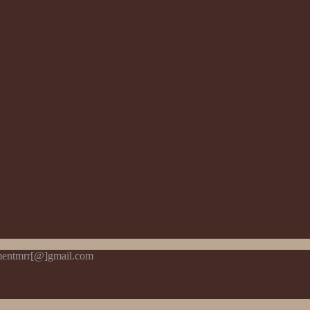
pmentmrr[@]gmail.com