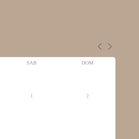
SÁB
DOM
1
2