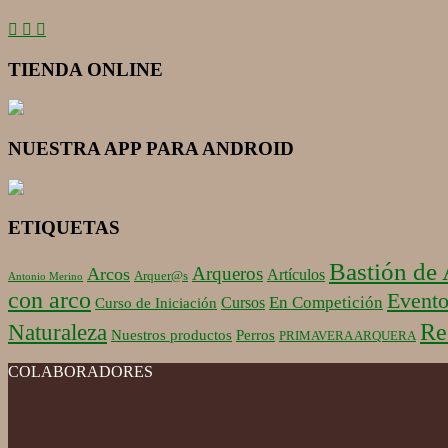
TIENDA ONLINE
NUESTRA APP PARA ANDROID
ETIQUETAS
Bastión de
Arqueros
Arcos
Artículos
Arquer@s
Antonio Merino
con arco
Evento
En Competición
Cursos
Curso de Iniciación
Re
Naturaleza
Nuestros productos
Perros
PRIMAVERA ARQUERA
COLABORADORES