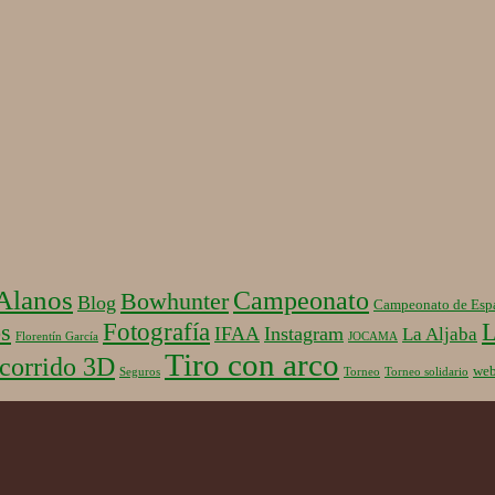
 Alanos
Campeonato
Bowhunter
Blog
Campeonato de Esp
Fotografía
L
s
IFAA
Instagram
La Aljaba
Florentín García
JOCAMA
Tiro con arco
corrido 3D
we
Seguros
Torneo
Torneo solidario