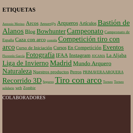
ETIQUETAS
Bastión de
Arqueros
Arcos
Artículos
Arquer@s
Antonio Merino
Alanos
Campeonato
Bowhunter
Blog
Campeonato de
Competición tiro con
Caza con arco
España
comida
arco
Eventos
En Competición
Cursos
Curso de Iniciación
Fotografía
IFAA
Instagram
La Aljaba
Florentín García
JOCAMA
Madrid
Liga de Invierno
Mundo Arquero
Naturaleza
Nuestros productos
Perros
PRIMAVERA ARQUERA
Tiro con arco
Recorrido 3D
Seguros
Torneo
Torneo
web
Zombie
solidario
COLABORADORES