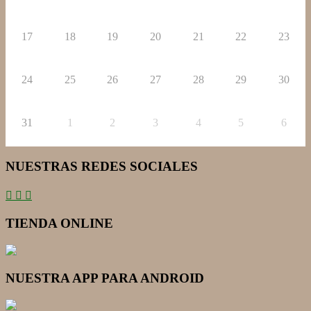
17
18
19
20
21
22
23
24
25
26
27
28
29
30
31
1
2
3
4
5
6
NUESTRAS REDES SOCIALES
TIENDA ONLINE
NUESTRA APP PARA ANDROID