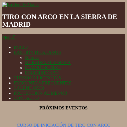
Skip
to
Bastión
content
de
TIRO CON ARCO EN LA SIERRA DE
Alanos
MADRID
Secondary
Menu
Navigation
Menu
INICIO
BASTIÓN DE ALANOS
Normas
NUESTRA FILOSOFÍA
CAMPO DE TIRO
RECORRIDO 3D
CURSOS Y LICENCIAS
PREGUNTAS FRECUENTES
CALENDARIO
PROTECCIÓN AL MENOR
CONTACTO
PRÓXIMOS EVENTOS
CURSO DE INICIACIÓN DE TIRO CON ARCO