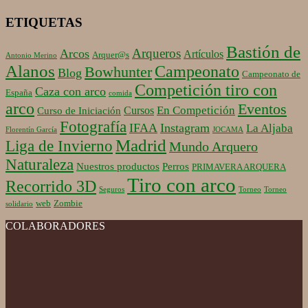
ETIQUETAS
Bastión de
Arqueros
Arcos
Artículos
Arquer@s
Antonio Merino
Alanos
Campeonato
Bowhunter
Blog
Campeonato de
Competición tiro con
Caza con arco
España
comida
arco
Eventos
En Competición
Cursos
Curso de Iniciación
Fotografía
IFAA
Instagram
La Aljaba
Florentín García
JOCAMA
Madrid
Liga de Invierno
Mundo Arquero
Naturaleza
Nuestros productos
Perros
PRIMAVERA ARQUERA
Tiro con arco
Recorrido 3D
Seguros
Torneo
Torneo
web
Zombie
solidario
COLABORADORES