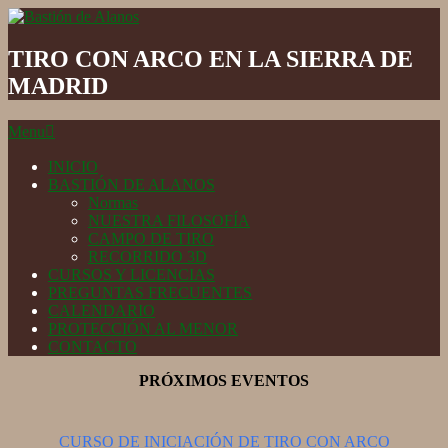
Skip
to
Bastión
content
de
TIRO CON ARCO EN LA SIERRA DE
Alanos
MADRID
Secondary
Menu
Navigation
Menu
INICIO
BASTIÓN DE ALANOS
Normas
NUESTRA FILOSOFÍA
CAMPO DE TIRO
RECORRIDO 3D
CURSOS Y LICENCIAS
PREGUNTAS FRECUENTES
CALENDARIO
PROTECCIÓN AL MENOR
CONTACTO
PRÓXIMOS EVENTOS
CURSO DE INICIACIÓN DE TIRO CON ARCO