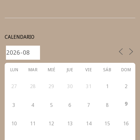
2021-
04-
CALENDARIO
27
LUN
MAR
MIÉ
JUE
VIE
SÁB
DOM
27
28
29
30
31
1
2
9
3
4
5
6
7
8
10
11
12
13
14
15
16