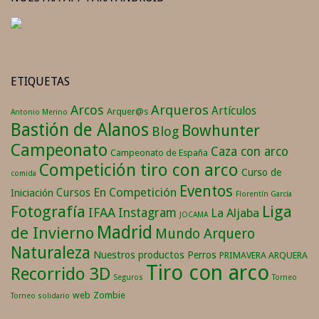
ETIQUETAS
Arqueros
Arcos
Artículos
Arquer@s
Antonio Merino
Bastión de Alanos
Bowhunter
Blog
Campeonato
Caza con arco
Campeonato de España
Competición tiro con arco
Curso de
comida
Eventos
En Competición
Cursos
Iniciación
Florentín García
Fotografía
Liga
IFAA
Instagram
La Aljaba
JOCAMA
Madrid
de Invierno
Mundo Arquero
Naturaleza
Nuestros productos
Perros
PRIMAVERA ARQUERA
Tiro con arco
Recorrido 3D
Seguros
Torneo
web
Zombie
Torneo solidario