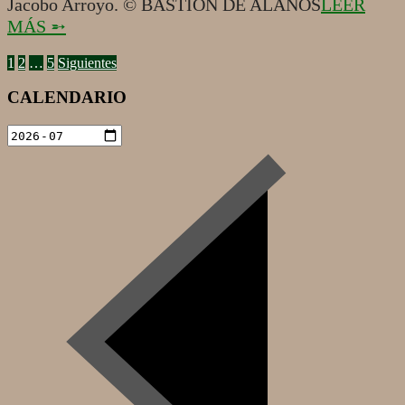
Jacobo Arroyo. © BASTIÓN DE ALANOS
LEER
MÁS ➵
PAGINACIÓN
1
2
…
5
Siguientes
DE
CALENDARIO
ENTRADAS