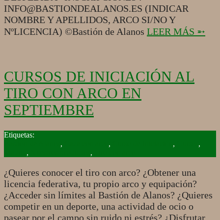
INFO@BASTIONDEALANOS.ES (INDICAR
NOMBRE Y APELLIDOS, ARCO SI/NO Y
NºLICENCIA) ©Bastión de Alanos
LEER MÁS ➵
CURSOS DE INICIACIÓN AL
TIRO CON ARCO EN
SEPTIEMBRE
2019-
09-
Bastión de Alanos
,
Caza con arco
,
Curso de Iniciación
,
Cursos
,
16
Madrid
,
Nuestros productos
,
Tiro con arco
¿Quieres conocer el tiro con arco? ¿Obtener una
licencia federativa, tu propio arco y equipación?
¿Acceder sin límites al Bastión de Alanos? ¿Quieres
competir en un deporte, una actividad de ocio o
pasear por el campo sin ruido ni estrés? ¿Disfrutar