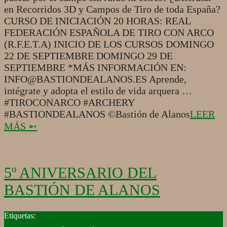
en Recorridos 3D y Campos de Tiro de toda España?
CURSO DE INICIACIÓN 20 HORAS: REAL
FEDERACIÓN ESPAÑOLA DE TIRO CON ARCO
(R.F.E.T.A) INICIO DE LOS CURSOS DOMINGO
22 DE SEPTIEMBRE DOMINGO 29 DE
SEPTIEMBRE *MÁS INFORMACIÓN EN:
INFO@BASTIONDEALANOS.ES Aprende,
intégrate y adopta el estilo de vida arquera …
#TIROCONARCO #ARCHERY
#BASTIONDEALANOS ©Bastión de Alanos
LEER
MÁS ➵
5º ANIVERSARIO DEL
BASTIÓN DE ALANOS
2019-
07-
Bastión de Alanos
,
Eventos
,
Tiro con arco