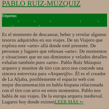
PABLO RUÍZ-MÚZQUIZ
2019-
04-
Arquer@s
,
Arqueros
,
Artículos
,
Bastión de Alanos
,
Fotografía
,
La
23
Aljaba
,
Mundo Arquero
,
Tiro con arco
Es el momento de descansar, beber y revelar algunos
tesoros adquiridos en sus viajes. De un Viajero que
explora este «arte» allá donde esté presente. De
personas y lugares que rebosan «arte». De momentos
y situaciones que en sus diminutos y velados detalles
exhalan también puro «arte». Pablo Ruíz Múzquiz
arquero y monitor de tiro con arco nos concede una
sincera entrevista para «Arquer@s». Él es el creador
de La Aljaba, posiblemente el espacio web con
mejor documentación en habla hispana relacionada
con el tiro con arco en estos momentos. Pablo nos
habla de sus viajes. De la europa arquera medieval.
Lugares hoy donde existen
LEER MÁS ➵