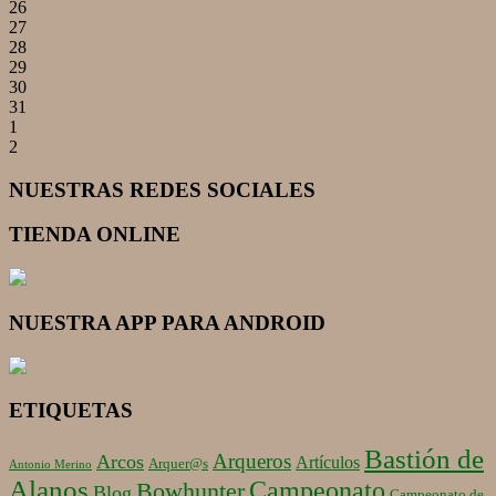
26
27
28
29
30
31
1
2
NUESTRAS REDES SOCIALES
TIENDA ONLINE
NUESTRA APP PARA ANDROID
ETIQUETAS
Bastión de
Arqueros
Arcos
Artículos
Arquer@s
Antonio Merino
Alanos
Campeonato
Bowhunter
Blog
Campeonato de