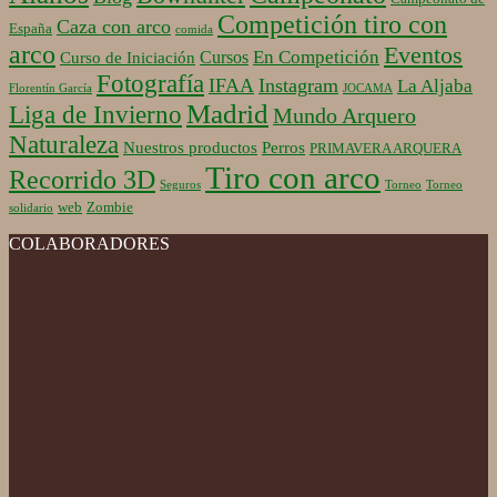
Competición tiro con
Caza con arco
España
comida
arco
Eventos
En Competición
Cursos
Curso de Iniciación
Fotografía
IFAA
Instagram
La Aljaba
Florentín García
JOCAMA
Madrid
Liga de Invierno
Mundo Arquero
Naturaleza
Nuestros productos
Perros
PRIMAVERA ARQUERA
Tiro con arco
Recorrido 3D
Seguros
Torneo
Torneo
web
Zombie
solidario
COLABORADORES