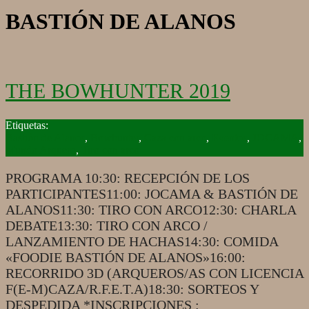
BASTIÓN DE ALANOS
THE BOWHUNTER 2019
2019-
09-
Bastión de Alanos
,
Bowhunter
,
Caza con arco
,
Eventos
,
JOCAMA
,
29
Mundo Arquero
,
Tiro con arco
PROGRAMA 10:30: RECEPCIÓN DE LOS
PARTICIPANTES11:00: JOCAMA & BASTIÓN DE
ALANOS11:30: TIRO CON ARCO12:30: CHARLA
DEBATE13:30: TIRO CON ARCO /
LANZAMIENTO DE HACHAS14:30: COMIDA
«FOODIE BASTIÓN DE ALANOS»16:00:
RECORRIDO 3D (ARQUEROS/AS CON LICENCIA
F(E-M)CAZA/R.F.E.T.A)18:30: SORTEOS Y
DESPEDIDA *INSCRIPCIONES :