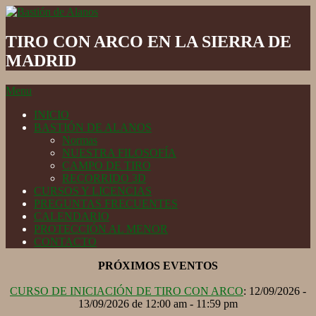
Skip
to
Bastión
content
de
TIRO CON ARCO EN LA SIERRA DE
Alanos
MADRID
Secondary
Menu
Navigation
INICIO
Menu
BASTIÓN DE ALANOS
Normas
NUESTRA FILOSOFÍA
CAMPO DE TIRO
RECORRIDO 3D
CURSOS Y LICENCIAS
PREGUNTAS FRECUENTES
CALENDARIO
PROTECCIÓN AL MENOR
CONTACTO
PRÓXIMOS EVENTOS
CURSO DE INICIACIÓN DE TIRO CON ARCO
: 12/09/2026 -
13/09/2026 de 12:00 am - 11:59 pm