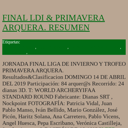
FINAL LDI & PRIMAVERA
ARQUERA. RESUMEN
2019-
04-
Bastión de Alanos
,
Liga de Invierno
,
PRIMAVERA ARQUERA
,
18
Tiro con arco
,
Torneo
JORNADA FINAL LIGA DE INVIERNO Y TROFEO
PRIMAVERA ARQUERA.
Resultados&Clasificacion DOMINGO 14 DE ABRIL
DEL 2019 Participación: 84 arquer@s Recorrido: 24
dianas 3D. T: WORLD ARCHERYIFAA
STANDARD ROUND Fabricante: Dianas SRT ,
Nockpoint FOTOGRAFÍA: Patricia Vidal, Juan
Pablo Manso, Iván Bellido, Mario González, José
Picón, Haritz Solana, Ana Carretero, Pablo Vicens,
Angel Huesca, Pepa Escribano, Verónica Castilleja,