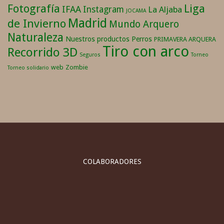
Fotografía
Liga
IFAA
Instagram
La Aljaba
JOCAMA
Madrid
de Invierno
Mundo Arquero
Naturaleza
Nuestros productos
Perros
PRIMAVERA ARQUERA
Tiro con arco
Recorrido 3D
Seguros
Torneo
web
Zombie
Torneo solidario
COLABORADORES