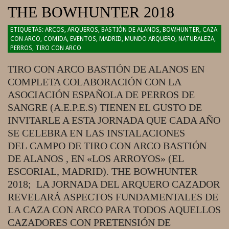
THE BOWHUNTER 2018
2018-
ARCOS
,
ARQUEROS
,
BASTIÓN DE ALANOS
,
BOWHUNTER
,
CAZA
CON ARCO
,
COMIDA
,
EVENTOS
,
MADRID
,
MUNDO ARQUERO
,
NATURALEZA
,
05-
PERROS
,
TIRO CON ARCO
03
TIRO CON ARCO BASTIÓN DE ALANOS EN
COMPLETA COLABORACIÓN CON LA
ASOCIACIÓN ESPAÑOLA DE PERROS DE
SANGRE (A.E.P.E.S) TIENEN EL GUSTO DE
INVITARLE A ESTA JORNADA QUE CADA AÑO
SE CELEBRA EN LAS INSTALACIONES
DEL CAMPO DE TIRO CON ARCO BASTIÓN
DE ALANOS , EN «LOS ARROYOS» (EL
ESCORIAL, MADRID). THE BOWHUNTER
2018; LA JORNADA DEL ARQUERO CAZADOR
REVELARÁ ASPECTOS FUNDAMENTALES DE
LA CAZA CON ARCO PARA TODOS AQUELLOS
CAZADORES CON PRETENSIÓN DE