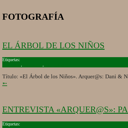
FOTOGRAFÍA
EL ÁRBOL DE LOS NIÑOS
2019-
06-
Fotografía
,
Naturaleza
,
Tiro con arco
11
Título: «El Árbol de los Niños». Arquer@s: Dani & N
➵
ENTREVISTA «ARQUER@S»: P
2019-