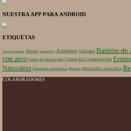
NUESTRA APP PARA ANDROID
ETIQUETAS
Bastión de
Arqueros
Arcos
Artículos
Arquer@s
Antonio Merino
con arco
Evento
En Competición
Cursos
Curso de Iniciación
Re
Naturaleza
Nuestros productos
Perros
PRIMAVERA ARQUERA
COLABORADORES