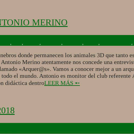
NTONIO MERINO
Alanos
,
Blog
,
Eventos
,
Fotografía
,
Instagram
,
Madrid
,
Mundo Arquero
,
 enebros donde permanecen los animales 3D que tanto e
co Antonio Merino atentamente nos concede una entrevis
a llamado «Arquer@s». Vamos a conocer mejor a un arqu
 todo el mundo. Antonio es monitor del club referente
n didáctica dentro
LEER MÁS ➵
018
rrido 3D