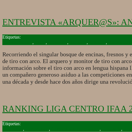
ENTREVISTA «ARQUER@S»: A
2018-
07-
Antonio Merino
,
Arcos
,
Arquer@s
,
Arqueros
,
Artículos
,
Bastión de 
23
Recorriendo el singular bosque de encinas, fresnos y
de tiro con arco. El arquero y monitor de tiro con ar
información sobre el tiro con arco en lengua hispan
un compañero generoso asiduo a las competiciones en
una década y desde hace dos años dirige una revolució
RANKING LIGA CENTRO IFAA 2
2018-
02-
Bowhunter
,
Campeonato
,
Competición tiro con arco
,
Fotografía
,
Reco