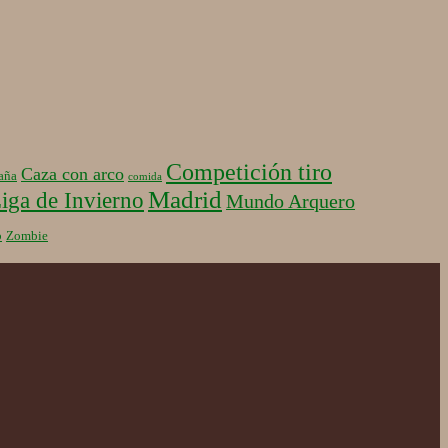
Competición tiro
Caza con arco
aña
comida
Madrid
iga de Invierno
Mundo Arquero
b
Zombie