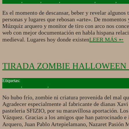
04-
Arquer@s
,
Arqueros
,
Artículos
,
Bastión de Alanos
,
Fotografía
,
La Al
23
Es el momento de descansar, beber y revelar algunos t
personas y lugares que rebosan «arte». De momentos y
Múzquiz arquero y monitor de tiro con arco nos conce
web con mejor documentación en habla hispana relacio
medieval. Lugares hoy donde existen
LEER MÁS ➵
TIRADA ZOMBIE HALLOWEEN 2
2018-
10-
Fotografía
,
Tiro con arco
,
Zombie
29
No hubo frío, zombie ni criatura provenida del mal q
Agradecer especialmente al fabricante de dianas Xav
pasteleria SFIZIO, por su maravillosa aportación. Los
Vázquez. Gracias a los amigos que han patrocinado e 
Arquero, Juan Pablo Artepielamano, Nazaret Pas