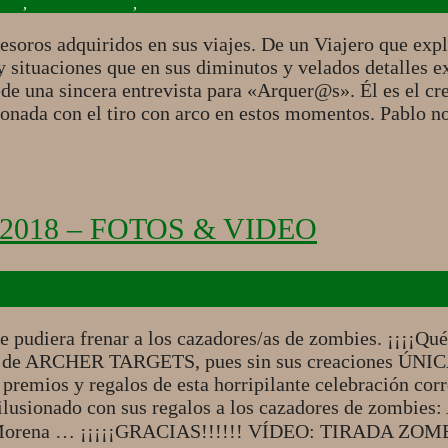
jaba
,
Mundo Arquero
,
Tiro con arco
esoros adquiridos en sus viajes. De un Viajero que expl
 situaciones que en sus diminutos y velados detalles e
de una sincera entrevista para «Arquer@s». Él es el cr
nada con el tiro con arco en estos momentos. Pablo nos
018 – FOTOS & VIDEO
ue pudiera frenar a los cazadores/as de zombies. ¡¡¡¡Q
i de ARCHER TARGETS, pues sin sus creaciones ÚNICAS 
 premios y regalos de esta horripilante celebración cor
ilusionado con sus regalos a los cazadores de zombies:
ión Morena … ¡¡¡¡¡GRACIAS!!!!!! VÍDEO: TIRADA Z