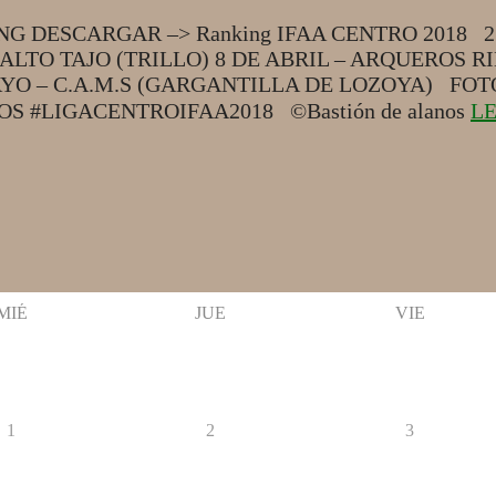
NG DESCARGAR –> Ranking IFAA CENTRO 2018 
ALTO TAJO (TRILLO) 8 DE ABRIL – ARQUEROS R
YO – C.A.M.S (GARGANTILLA DE LOZOYA) FO
#LIGACENTROIFAA2018 ©Bastión de alanos
L
MIÉ
JUE
VIE
1
2
3