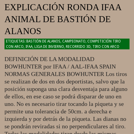
EXPLICACIÓN RONDA IFAA
ANIMAL DE BASTIÓN DE
ALANOS
2018-
BASTIÓN DE ALANOS
,
CAMPEONATO
,
COMPETICIÓN TIRO
CON ARCO
,
IFAA
,
LIGA DE INVIERNO
,
RECORRIDO 3D
,
TIRO CON ARCO
02-
08
DEFINICIÓN DE LA MODALIDAD
BOWHUNTER por IFAA / AAL-IFAA SPAIN
NORMAS GENERALES BOWHUNTER Los tiros
se realizan de dos en dos deportistas, salvo que la
posición suponga una clara desventaja para alguno
de ellos, en ese caso se podrá disparar de uno en
uno. No es necesario tirar tocando la piqueta y se
permite una tolerancia de 50cm. a derecha e
izquierda y por detrás de la piqueta. Las dianas no
se pondrán reviradas si no perpendiculares al tiro.
Todas las modalidades tiran desde las mismas