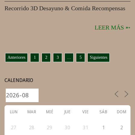
——————————————————————
Recorrido 3D Desayuno & Comida Recompensas
LEER MÁS ➵
PAGINACIÓN
Anteriores
1
2
3
…
5
Siguientes
DE
ENTRADAS
CALENDARIO
LUN
MAR
MIÉ
JUE
VIE
SÁB
DOM
27
28
29
30
31
1
2