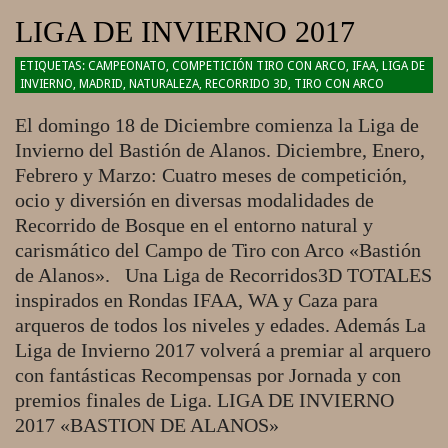
LIGA DE INVIERNO 2017
2016-
CAMPEONATO
,
COMPETICIÓN TIRO CON ARCO
,
IFAA
,
LIGA DE
INVIERNO
,
MADRID
,
NATURALEZA
,
RECORRIDO 3D
,
TIRO CON ARCO
12-
18
El domingo 18 de Diciembre comienza la Liga de
Invierno del Bastión de Alanos. Diciembre, Enero,
Febrero y Marzo: Cuatro meses de competición,
ocio y diversión en diversas modalidades de
Recorrido de Bosque en el entorno natural y
carismático del Campo de Tiro con Arco «Bastión
de Alanos». Una Liga de Recorridos3D TOTALES
inspirados en Rondas IFAA, WA y Caza para
arqueros de todos los niveles y edades. Además La
Liga de Invierno 2017 volverá a premiar al arquero
con fantásticas Recompensas por Jornada y con
premios finales de Liga. LIGA DE INVIERNO
2017 «BASTION DE ALANOS»