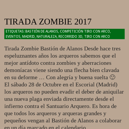
TIRADA ZOMBIE 2017
2017-
BASTIÓN DE ALANOS
,
COMPETICIÓN TIRO CON ARCO
,
EVENTOS
,
MADRID
,
NATURALEZA
,
RECORRIDO 3D
,
TIRO CON ARCO
11-
08
Tirada Zombie Bastión de Alanos Desde hace tres
espeluznantes años los arqueros sabemos que el
mejor antídoto contra zombies y aberraciones
demoníacas viene siendo una flecha bien clavada
en su deforme … Con alegría y buena suelta 🙂
El sábado 28 de Octubre en el Escorial (Madrid)
los arqueros no pueden evadir el deber de aniquilar
una nueva plaga enviada directamente desde el
infierno contra el Santuario Arquero. Es hora de
que todos los arqueros y arqueras grandes y
pequeños vengan al Bastión de Alanos a colaborar
en un día marcado en el calendario