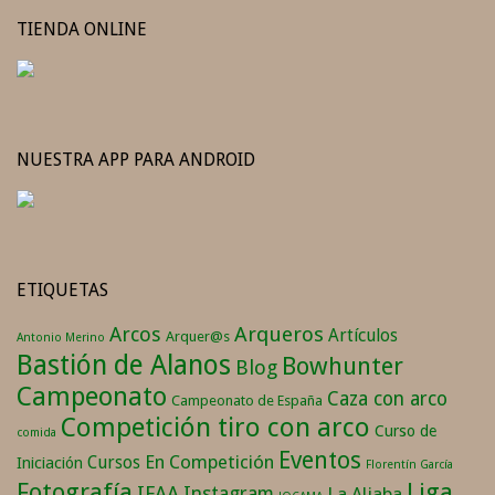
TIENDA ONLINE
NUESTRA APP PARA ANDROID
ETIQUETAS
Arqueros
Arcos
Artículos
Arquer@s
Antonio Merino
Bastión de Alanos
Bowhunter
Blog
Campeonato
Caza con arco
Campeonato de España
Competición tiro con arco
Curso de
comida
Eventos
En Competición
Cursos
Iniciación
Florentín García
Fotografía
Liga
IFAA
Instagram
La Aljaba