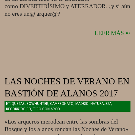
como DIVERTIDÍSIMO y ATERRADOR. ¿y si aún
no eres un@ arquer@?
LEER MÁS ➵
LAS NOCHES DE VERANO EN
BASTIÓN DE ALANOS 2017
2017-
BOWHUNTER
,
CAMPEONATO
,
MADRID
,
NATURALEZA
,
RECORRIDO 3D
,
TIRO CON ARCO
07-
08
«Los arqueros merodean entre las sombras del
Bosque y los alanos rondan las Noches de Verano»