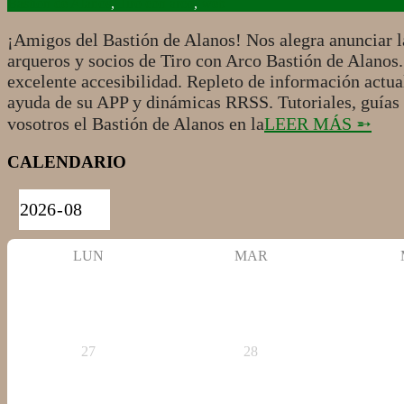
12-
Bastión de Alanos
,
Tiro con arco
,
web
01
¡Amigos del Bastión de Alanos! Nos alegra anunciar la
arqueros y socios de Tiro con Arco Bastión de Alanos
excelente accesibilidad. Repleto de información actual
ayuda de su APP y dinámicas RRSS. Tutoriales, guías
vosotros el Bastión de Alanos en la
LEER MÁS ➵
CALENDARIO
LUN
MAR
27
28