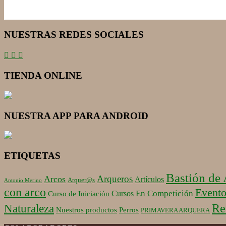
NUESTRAS REDES SOCIALES
TIENDA ONLINE
NUESTRA APP PARA ANDROID
ETIQUETAS
Bastión de
Arqueros
Arcos
Artículos
Arquer@s
Antonio Merino
con arco
Evento
En Competición
Cursos
Curso de Iniciación
Re
Naturaleza
Nuestros productos
Perros
PRIMAVERA ARQUERA