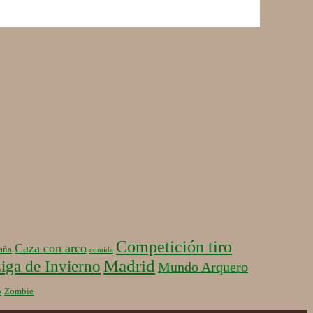
Competición tiro
Caza con arco
aña
comida
Madrid
iga de Invierno
Mundo Arquero
b
Zombie