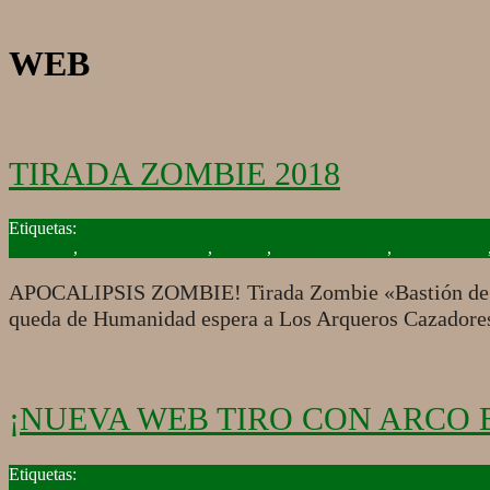
WEB
TIRADA ZOMBIE 2018
2018-
10-
Arqueros
,
Bastión de Alanos
,
Madrid
,
Mundo Arquero
,
Tiro con arco
11
APOCALIPSIS ZOMBIE! Tirada Zombie «Bastión de Ala
queda de Humanidad espera a Los Arqueros Caz
¡NUEVA WEB TIRO CON ARCO 
2017-