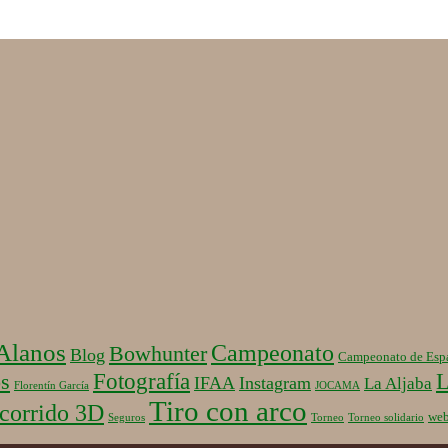
 Alanos
Campeonato
Bowhunter
Blog
Campeonato de Esp
Fotografía
L
s
IFAA
Instagram
La Aljaba
Florentín García
JOCAMA
Tiro con arco
corrido 3D
we
Seguros
Torneo
Torneo solidario