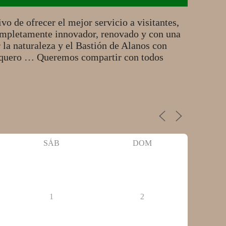
o de ofrecer el mejor servicio a visitantes,
completamente innovador, renovado y con una
r la naturaleza y el Bastión de Alanos con
arquero … Queremos compartir con todos
SÁB
DOM
1
2