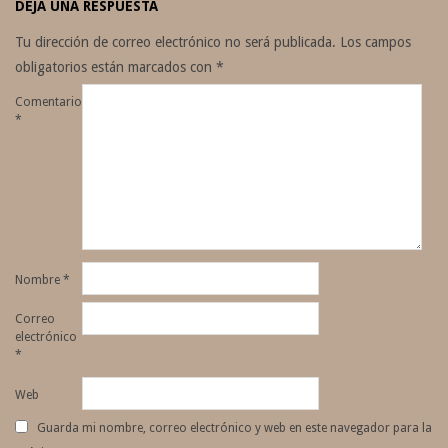
DEJA UNA RESPUESTA
Tu dirección de correo electrónico no será publicada.
Los campos
obligatorios están marcados con
*
Comentario
*
Nombre
*
Correo
electrónico
*
Web
Guarda mi nombre, correo electrónico y web en este navegador para la