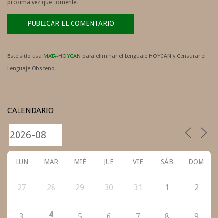
próxima vez que comente.
Este sitio usa
MATA-HOYGAN
para eliminar el Lenguaje HOYGAN y Censurar el
Lenguaje Obsceno.
CALENDARIO
LUN
MAR
MIÉ
JUE
VIE
SÁB
DOM
27
28
29
30
31
1
2
4
3
5
6
7
8
9