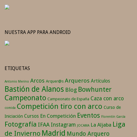
NUESTRA APP PARA ANDROID
ETIQUETAS
Arqueros
Arcos
Artículos
Arquer@s
Antonio Merino
Bastión de Alanos
Bowhunter
Blog
Campeonato
Caza con arco
Campeonato de España
Competición tiro con arco
Curso de
comida
Eventos
En Competición
Cursos
Iniciación
Florentín García
Fotografía
Liga
IFAA
Instagram
La Aljaba
JOCAMA
Madrid
de Invierno
Mundo Arquero