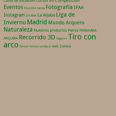
En Competición
Cursos
Curso de Iniciación
Fotografía
Eventos
IFAA
Florentín García
Liga de
Instagram
La Aljaba
JOCAMA
Madrid
Invierno
Mundo Arquero
Naturaleza
Nuestros productos
Perros
PRIMAVERA
Tiro con
Recorrido 3D
ARQUERA
Seguros
arco
web
Zombie
Torneo
Torneo solidario