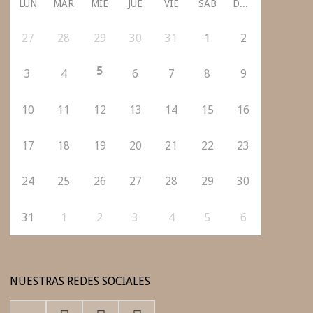
LUN
MAR
MIÉ
JUE
VIE
SÁB
DOM
27
28
29
30
31
1
2
5
3
4
6
7
8
9
10
11
12
13
14
15
16
17
18
19
20
21
22
23
24
25
26
27
28
29
30
31
1
2
3
4
5
6
NUESTRAS REDES SOCIALES