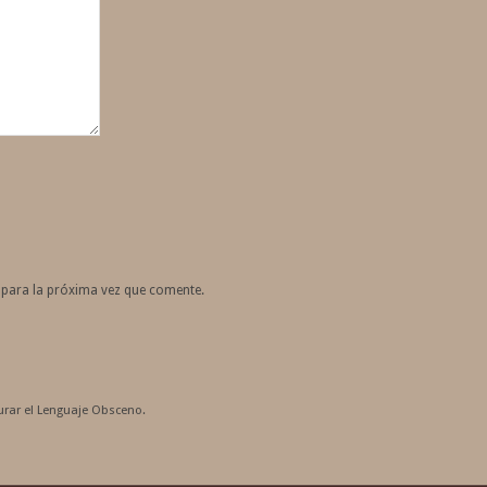
 para la próxima vez que comente.
rar el Lenguaje Obsceno.