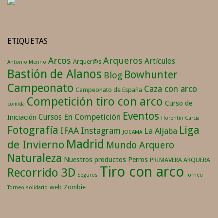
ETIQUETAS
Arqueros
Arcos
Artículos
Arquer@s
Antonio Merino
Bastión de Alanos
Bowhunter
Blog
Campeonato
Caza con arco
Campeonato de España
Competición tiro con arco
Curso de
comida
Eventos
En Competición
Cursos
Iniciación
Florentín García
Fotografía
Liga
IFAA
Instagram
La Aljaba
JOCAMA
Madrid
de Invierno
Mundo Arquero
Naturaleza
Nuestros productos
Perros
PRIMAVERA ARQUERA
Tiro con arco
Recorrido 3D
Seguros
Torneo
web
Zombie
Torneo solidario