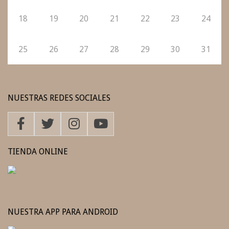
18
19
20
21
22
23
24
25
26
27
28
29
30
31
NUESTRAS REDES SOCIALES
TIENDA ONLINE
NUESTRA APP PARA ANDROID