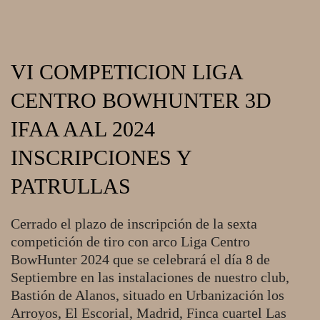
VI COMPETICION LIGA
CENTRO BOWHUNTER 3D
IFAA AAL 2024
INSCRIPCIONES Y
PATRULLAS
2024-
Cerrado el plazo de inscripción de la sexta
09-
competición de tiro con arco Liga Centro
03
BowHunter 2024 que se celebrará el día 8 de
Septiembre en las instalaciones de nuestro club,
Bastión de Alanos, situado en Urbanización los
Arroyos, El Escorial, Madrid, Finca cuartel Las