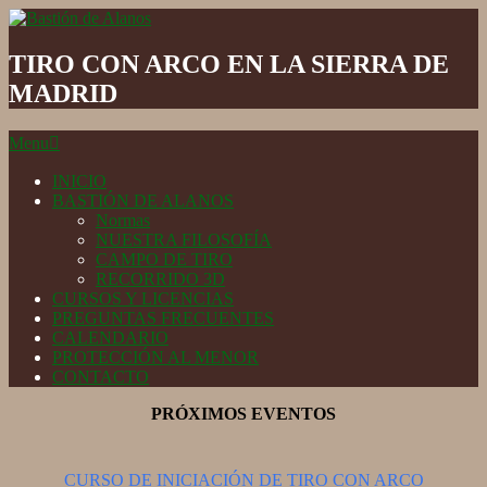
Skip
to
Bastión
content
de
TIRO CON ARCO EN LA SIERRA DE
Alanos
MADRID
Secondary
Menu
Navigation
Menu
INICIO
BASTIÓN DE ALANOS
Normas
NUESTRA FILOSOFÍA
CAMPO DE TIRO
RECORRIDO 3D
CURSOS Y LICENCIAS
PREGUNTAS FRECUENTES
CALENDARIO
PROTECCIÓN AL MENOR
CONTACTO
PRÓXIMOS EVENTOS
CURSO DE INICIACIÓN DE TIRO CON ARCO