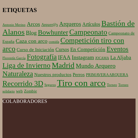
ETIQUETAS
Bastión de
Arqueros
Arcos
Artículos
Arquer@s
Antonio Merino
Alanos
Campeonato
Bowhunter
Blog
Campeonato de
Competición tiro con
Caza con arco
España
comida
arco
Eventos
En Competición
Cursos
Curso de Iniciación
Fotografía
IFAA
Instagram
La Aljaba
Florentín García
JOCAMA
Madrid
Liga de Invierno
Mundo Arquero
Naturaleza
Nuestros productos
Perros
PRIMAVERA ARQUERA
Tiro con arco
Recorrido 3D
Seguros
Torneo
Torneo
web
Zombie
solidario
COLABORADORES