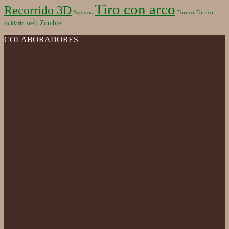
Tiro con arco
Recorrido 3D
Seguros
Torneo
Torneo
web
Zombie
solidario
COLABORADORES