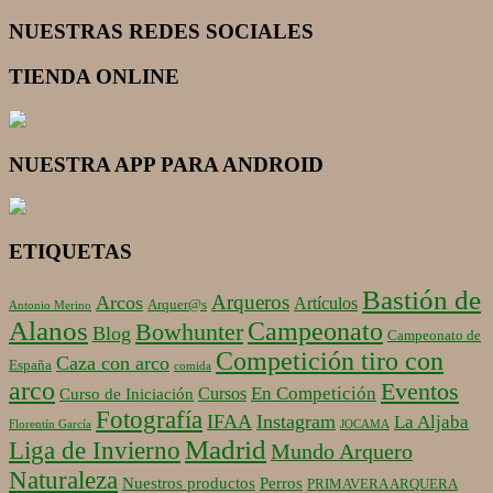
NUESTRAS REDES SOCIALES
TIENDA ONLINE
NUESTRA APP PARA ANDROID
ETIQUETAS
Bastión de
Arqueros
Arcos
Artículos
Arquer@s
Antonio Merino
Alanos
Campeonato
Bowhunter
Blog
Campeonato de
Competición tiro con
Caza con arco
España
comida
arco
Eventos
En Competición
Cursos
Curso de Iniciación
Fotografía
IFAA
Instagram
La Aljaba
Florentín García
JOCAMA
Madrid
Liga de Invierno
Mundo Arquero
Naturaleza
Nuestros productos
Perros
PRIMAVERA ARQUERA