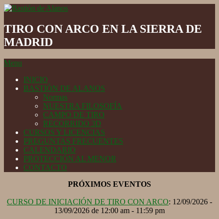
Skip
to
Bastión
content
de
TIRO CON ARCO EN LA SIERRA DE
Alanos
MADRID
Secondary
Menu
Navigation
INICIO
Menu
BASTIÓN DE ALANOS
Normas
NUESTRA FILOSOFÍA
CAMPO DE TIRO
RECORRIDO 3D
CURSOS Y LICENCIAS
PREGUNTAS FRECUENTES
CALENDARIO
PROTECCIÓN AL MENOR
CONTACTO
PRÓXIMOS EVENTOS
CURSO DE INICIACIÓN DE TIRO CON ARCO
: 12/09/2026 -
13/09/2026 de 12:00 am - 11:59 pm