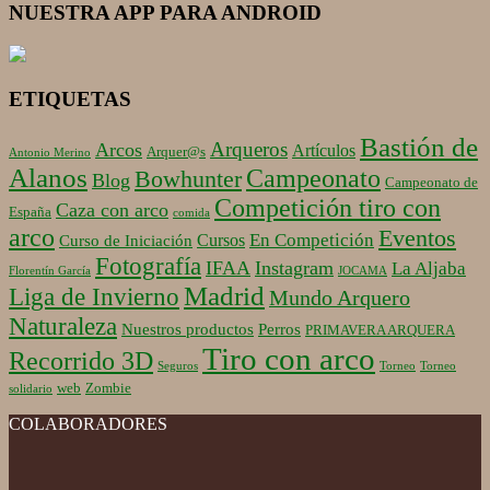
NUESTRA APP PARA ANDROID
ETIQUETAS
Bastión de
Arqueros
Arcos
Artículos
Arquer@s
Antonio Merino
Alanos
Campeonato
Bowhunter
Blog
Campeonato de
Competición tiro con
Caza con arco
España
comida
arco
Eventos
En Competición
Cursos
Curso de Iniciación
Fotografía
IFAA
Instagram
La Aljaba
Florentín García
JOCAMA
Madrid
Liga de Invierno
Mundo Arquero
Naturaleza
Nuestros productos
Perros
PRIMAVERA ARQUERA
Tiro con arco
Recorrido 3D
Seguros
Torneo
Torneo
web
Zombie
solidario
COLABORADORES