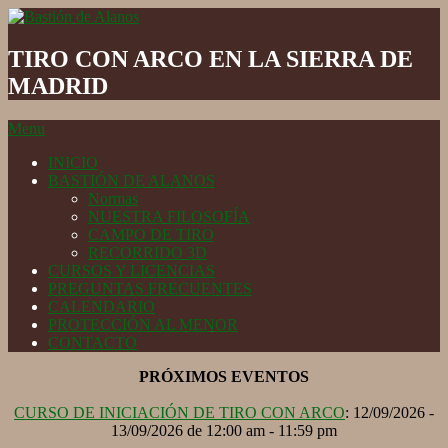
Skip
to
Bastión
content
de
TIRO CON ARCO EN LA SIERRA DE
Alanos
MADRID
Secondary
Menu
Navigation
INICIO
Menu
BASTIÓN DE ALANOS
Normas
NUESTRA FILOSOFÍA
CAMPO DE TIRO
RECORRIDO 3D
CURSOS Y LICENCIAS
PREGUNTAS FRECUENTES
CALENDARIO
PROTECCIÓN AL MENOR
CONTACTO
PRÓXIMOS EVENTOS
CURSO DE INICIACIÓN DE TIRO CON ARCO
: 12/09/2026 -
13/09/2026 de 12:00 am - 11:59 pm