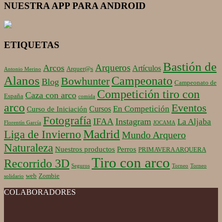
NUESTRA APP PARA ANDROID
ETIQUETAS
Bastión de
Arqueros
Arcos
Artículos
Arquer@s
Antonio Merino
Alanos
Campeonato
Bowhunter
Blog
Campeonato de
Competición tiro con
Caza con arco
España
comida
arco
Eventos
En Competición
Cursos
Curso de Iniciación
Fotografía
IFAA
Instagram
La Aljaba
Florentín García
JOCAMA
Madrid
Liga de Invierno
Mundo Arquero
Naturaleza
Nuestros productos
Perros
PRIMAVERA ARQUERA
Tiro con arco
Recorrido 3D
Seguros
Torneo
Torneo
web
Zombie
solidario
COLABORADORES