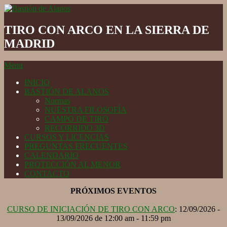
Skip
to
Bastión
content
de
TIRO CON ARCO EN LA SIERRA DE
Alanos
MADRID
Secondary
Menu
Navigation
INICIO
Menu
BASTIÓN DE ALANOS
Normas
NUESTRA FILOSOFÍA
CAMPO DE TIRO
RECORRIDO 3D
CURSOS Y LICENCIAS
PREGUNTAS FRECUENTES
CALENDARIO
PROTECCIÓN AL MENOR
CONTACTO
PRÓXIMOS EVENTOS
CURSO DE INICIACIÓN DE TIRO CON ARCO
: 12/09/2026 -
13/09/2026 de 12:00 am - 11:59 pm