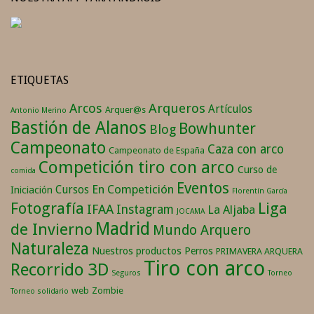
ETIQUETAS
Arqueros
Arcos
Artículos
Arquer@s
Antonio Merino
Bastión de Alanos
Bowhunter
Blog
Campeonato
Caza con arco
Campeonato de España
Competición tiro con arco
Curso de
comida
Eventos
En Competición
Cursos
Iniciación
Florentín García
Fotografía
Liga
IFAA
Instagram
La Aljaba
JOCAMA
Madrid
de Invierno
Mundo Arquero
Naturaleza
Nuestros productos
Perros
PRIMAVERA ARQUERA
Tiro con arco
Recorrido 3D
Seguros
Torneo
web
Zombie
Torneo solidario