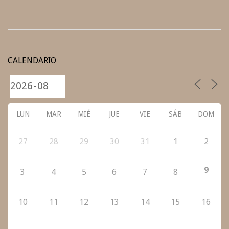
2021-
09-
CALENDARIO
04
LUN
MAR
MIÉ
JUE
VIE
SÁB
DOM
27
28
29
30
31
1
2
9
3
4
5
6
7
8
10
11
12
13
14
15
16