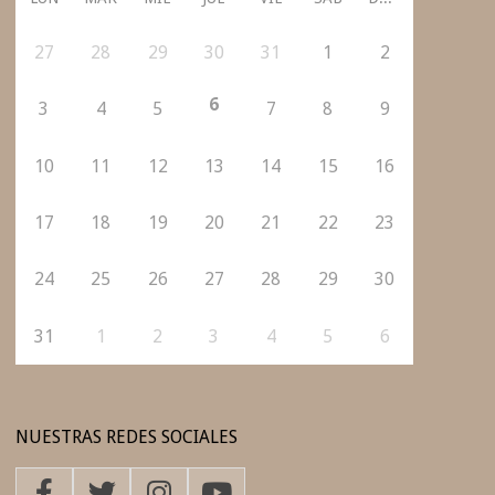
27
28
29
30
31
1
2
6
3
4
5
7
8
9
10
11
12
13
14
15
16
17
18
19
20
21
22
23
24
25
26
27
28
29
30
31
1
2
3
4
5
6
NUESTRAS REDES SOCIALES