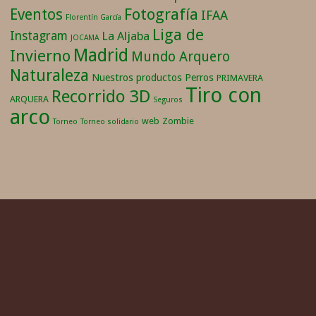
Fotografía
Eventos
IFAA
Florentín García
Liga de
Instagram
La Aljaba
JOCAMA
Madrid
Invierno
Mundo Arquero
Naturaleza
Nuestros productos
Perros
PRIMAVERA
Tiro con
Recorrido 3D
ARQUERA
Seguros
arco
web
Zombie
Torneo
Torneo solidario