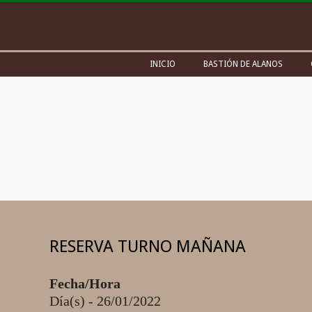
Skip
to
content
Secondary
INICIO
BASTIÓN DE ALANOS
Navigation
Menu
RESERVA TURNO MAÑANA
Fecha/Hora
Día(s) - 26/01/2022