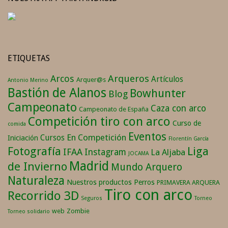
ETIQUETAS
Arqueros
Arcos
Artículos
Arquer@s
Antonio Merino
Bastión de Alanos
Bowhunter
Blog
Campeonato
Caza con arco
Campeonato de España
Competición tiro con arco
Curso de
comida
Eventos
En Competición
Cursos
Iniciación
Florentín García
Fotografía
Liga
IFAA
Instagram
La Aljaba
JOCAMA
Madrid
de Invierno
Mundo Arquero
Naturaleza
Nuestros productos
Perros
PRIMAVERA ARQUERA
Tiro con arco
Recorrido 3D
Seguros
Torneo
web
Zombie
Torneo solidario