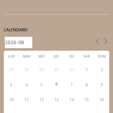
2022-
03-
CALENDARIO
20
LUN
MAR
MIÉ
JUE
VIE
SÁB
DOM
27
28
29
30
31
1
2
6
3
4
5
7
8
9
10
11
12
13
14
15
16