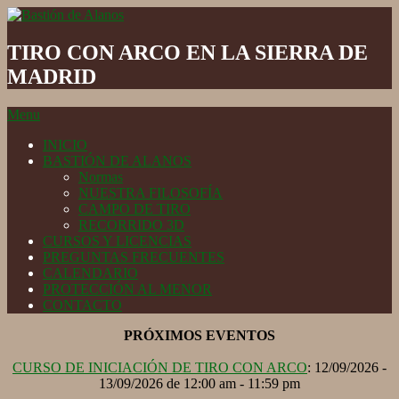
Skip
to
Bastión
content
de
TIRO CON ARCO EN LA SIERRA DE
Alanos
MADRID
Secondary
Menu
Navigation
INICIO
Menu
BASTIÓN DE ALANOS
Normas
NUESTRA FILOSOFÍA
CAMPO DE TIRO
RECORRIDO 3D
CURSOS Y LICENCIAS
PREGUNTAS FRECUENTES
CALENDARIO
PROTECCIÓN AL MENOR
CONTACTO
PRÓXIMOS EVENTOS
CURSO DE INICIACIÓN DE TIRO CON ARCO
: 12/09/2026 -
13/09/2026 de 12:00 am - 11:59 pm