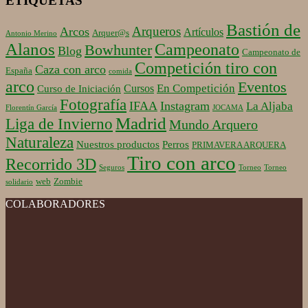
ETIQUETAS
Bastión de
Arqueros
Arcos
Artículos
Arquer@s
Antonio Merino
Alanos
Campeonato
Bowhunter
Blog
Campeonato de
Competición tiro con
Caza con arco
España
comida
arco
Eventos
En Competición
Cursos
Curso de Iniciación
Fotografía
IFAA
Instagram
La Aljaba
Florentín García
JOCAMA
Madrid
Liga de Invierno
Mundo Arquero
Naturaleza
Nuestros productos
Perros
PRIMAVERA ARQUERA
Tiro con arco
Recorrido 3D
Seguros
Torneo
Torneo
web
Zombie
solidario
COLABORADORES