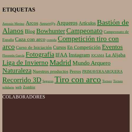
ETIQUETAS
Bastión de
Arqueros
Arcos
Artículos
Arquer@s
Antonio Merino
Alanos
Campeonato
Bowhunter
Blog
Campeonato de
Competición tiro con
Caza con arco
España
comida
arco
Eventos
En Competición
Cursos
Curso de Iniciación
Fotografía
IFAA
Instagram
La Aljaba
Florentín García
JOCAMA
Madrid
Liga de Invierno
Mundo Arquero
Naturaleza
Nuestros productos
Perros
PRIMAVERA ARQUERA
Tiro con arco
Recorrido 3D
Seguros
Torneo
Torneo
web
Zombie
solidario
COLABORADORES