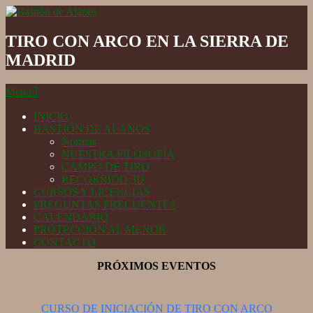
Skip
to
Bastión
content
de
TIRO CON ARCO EN LA SIERRA DE
Alanos
MADRID
Secondary
Menu
Navigation
Menu
INICIO
BASTIÓN DE ALANOS
Normas
NUESTRA FILOSOFÍA
CAMPO DE TIRO
RECORRIDO 3D
CURSOS Y LICENCIAS
PREGUNTAS FRECUENTES
CALENDARIO
PROTECCIÓN AL MENOR
CONTACTO
PRÓXIMOS EVENTOS
CURSO DE INICIACIÓN DE TIRO CON ARCO