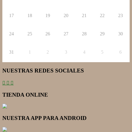
17
18
19
20
21
22
23
24
25
26
27
28
29
30
31
1
2
3
4
5
6
NUESTRAS REDES SOCIALES
TIENDA ONLINE
NUESTRA APP PARA ANDROID