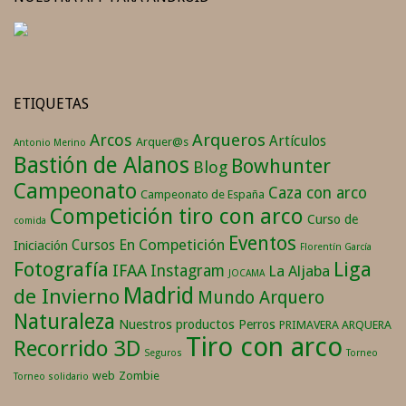
ETIQUETAS
Arqueros
Arcos
Artículos
Arquer@s
Antonio Merino
Bastión de Alanos
Bowhunter
Blog
Campeonato
Caza con arco
Campeonato de España
Competición tiro con arco
Curso de
comida
Eventos
En Competición
Cursos
Iniciación
Florentín García
Fotografía
Liga
IFAA
Instagram
La Aljaba
JOCAMA
Madrid
de Invierno
Mundo Arquero
Naturaleza
Nuestros productos
Perros
PRIMAVERA ARQUERA
Tiro con arco
Recorrido 3D
Seguros
Torneo
web
Zombie
Torneo solidario