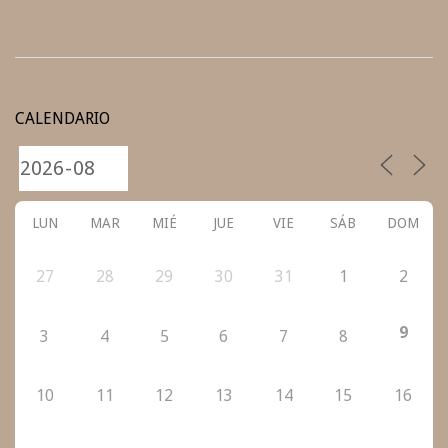
2022-
09-
CALENDARIO
13
LUN
MAR
MIÉ
JUE
VIE
SÁB
DOM
27
28
29
30
31
1
2
9
3
4
5
6
7
8
10
11
12
13
14
15
16