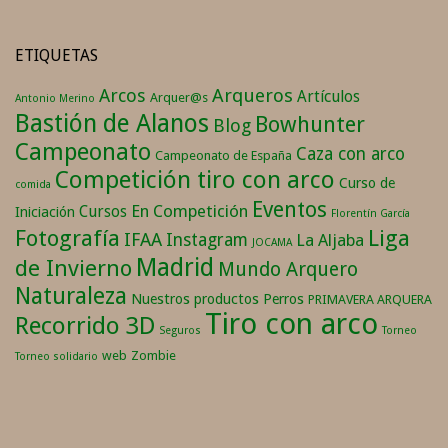
ETIQUETAS
Arqueros
Arcos
Artículos
Arquer@s
Antonio Merino
Bastión de Alanos
Bowhunter
Blog
Campeonato
Caza con arco
Campeonato de España
Competición tiro con arco
Curso de
comida
Eventos
En Competición
Cursos
Iniciación
Florentín García
Fotografía
Liga
IFAA
Instagram
La Aljaba
JOCAMA
Madrid
de Invierno
Mundo Arquero
Naturaleza
Nuestros productos
Perros
PRIMAVERA ARQUERA
Tiro con arco
Recorrido 3D
Seguros
Torneo
web
Zombie
Torneo solidario