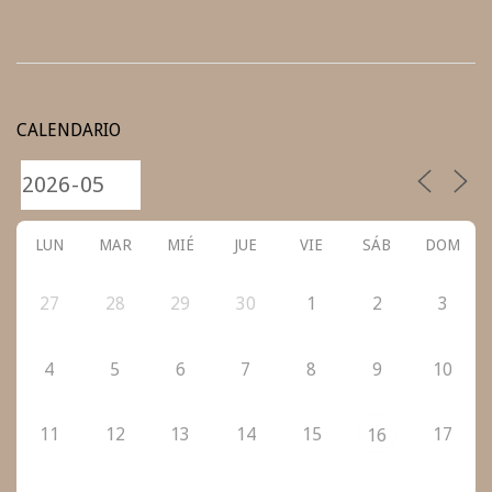
2022-
10-
CALENDARIO
28
LUN
MAR
MIÉ
JUE
VIE
SÁB
DOM
27
28
29
30
1
2
3
4
5
6
7
8
9
10
11
12
13
14
15
17
16