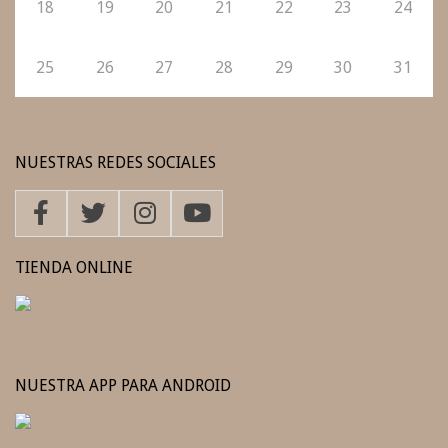
18
19
20
21
22
23
24
25
26
27
28
29
30
31
NUESTRAS REDES SOCIALES
TIENDA ONLINE
NUESTRA APP PARA ANDROID