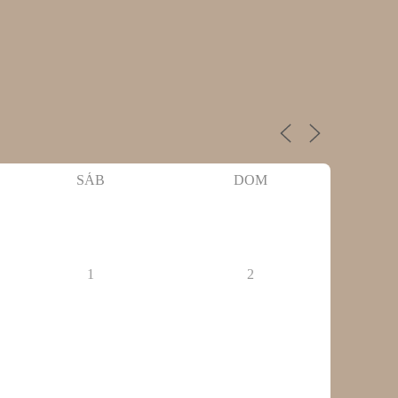
SÁB
DOM
1
2