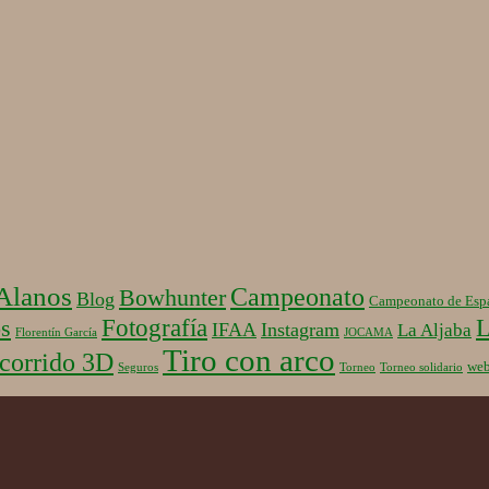
 Alanos
Campeonato
Bowhunter
Blog
Campeonato de Esp
Fotografía
L
s
IFAA
Instagram
La Aljaba
Florentín García
JOCAMA
Tiro con arco
corrido 3D
we
Seguros
Torneo
Torneo solidario