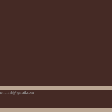
pmentmrr[@]gmail.com