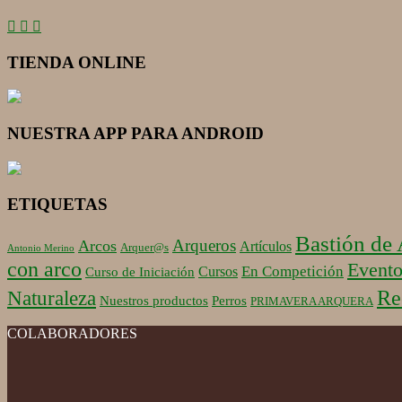
TIENDA ONLINE
NUESTRA APP PARA ANDROID
ETIQUETAS
Bastión de
Arqueros
Arcos
Artículos
Arquer@s
Antonio Merino
con arco
Evento
En Competición
Cursos
Curso de Iniciación
Re
Naturaleza
Nuestros productos
Perros
PRIMAVERA ARQUERA
COLABORADORES