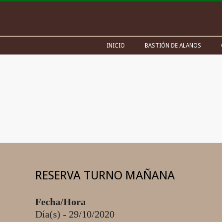
Skip
to
content
Secondary
INICIO
BASTIÓN DE ALANOS
Navigation
Menu
RESERVA TURNO MAÑANA
Fecha/Hora
Día(s) - 29/10/2020