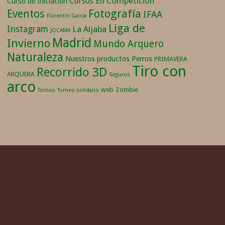
En Competición
Cursos
Curso de Iniciación
Fotografía
Eventos
IFAA
Florentín García
Liga de
Instagram
La Aljaba
JOCAMA
Madrid
Invierno
Mundo Arquero
Naturaleza
Nuestros productos
Perros
PRIMAVERA
Tiro con
Recorrido 3D
ARQUERA
Seguros
arco
web
Zombie
Torneo
Torneo solidario