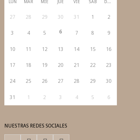
LUN
MAR
MIÉ
JUE
VIE
SÁB
DOM
27
28
29
30
31
1
2
6
3
4
5
7
8
9
10
11
12
13
14
15
16
17
18
19
20
21
22
23
24
25
26
27
28
29
30
31
1
2
3
4
5
6
NUESTRAS REDES SOCIALES