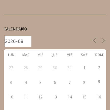
2021-
05-
CALENDARIO
01
LUN
MAR
MIÉ
JUE
VIE
SÁB
DOM
27
28
29
30
31
1
2
9
3
4
5
6
7
8
10
11
12
13
14
15
16