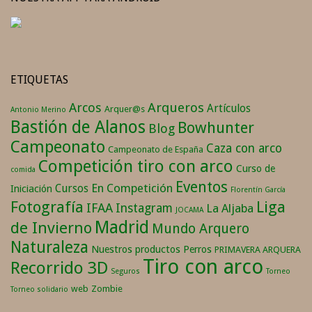
ETIQUETAS
Arqueros
Arcos
Artículos
Arquer@s
Antonio Merino
Bastión de Alanos
Bowhunter
Blog
Campeonato
Caza con arco
Campeonato de España
Competición tiro con arco
Curso de
comida
Eventos
En Competición
Cursos
Iniciación
Florentín García
Fotografía
Liga
IFAA
Instagram
La Aljaba
JOCAMA
Madrid
de Invierno
Mundo Arquero
Naturaleza
Nuestros productos
Perros
PRIMAVERA ARQUERA
Tiro con arco
Recorrido 3D
Seguros
Torneo
web
Zombie
Torneo solidario