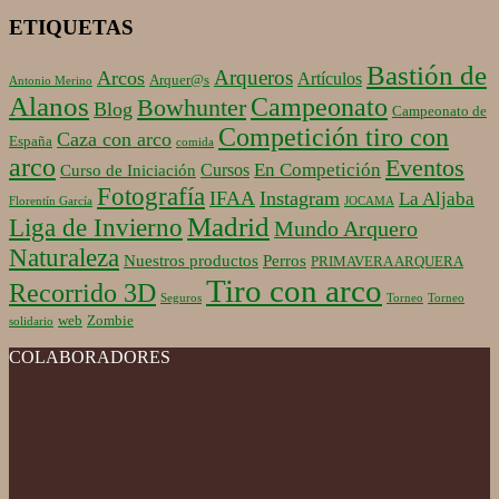
ETIQUETAS
Bastión de
Arqueros
Arcos
Artículos
Arquer@s
Antonio Merino
Alanos
Campeonato
Bowhunter
Blog
Campeonato de
Competición tiro con
Caza con arco
España
comida
arco
Eventos
En Competición
Cursos
Curso de Iniciación
Fotografía
IFAA
Instagram
La Aljaba
Florentín García
JOCAMA
Madrid
Liga de Invierno
Mundo Arquero
Naturaleza
Nuestros productos
Perros
PRIMAVERA ARQUERA
Tiro con arco
Recorrido 3D
Seguros
Torneo
Torneo
web
Zombie
solidario
COLABORADORES