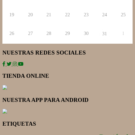
19
20
21
22
23
24
25
26
27
28
29
30
1
31
NUESTRAS REDES SOCIALES
TIENDA ONLINE
NUESTRA APP PARA ANDROID
ETIQUETAS