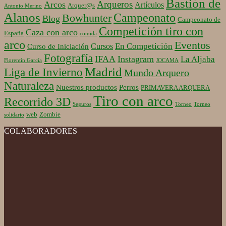
Bastión de
Arqueros
Arcos
Artículos
Arquer@s
Antonio Merino
Alanos
Campeonato
Bowhunter
Blog
Campeonato de
Competición tiro con
Caza con arco
España
comida
arco
Eventos
En Competición
Cursos
Curso de Iniciación
Fotografía
IFAA
Instagram
La Aljaba
Florentín García
JOCAMA
Madrid
Liga de Invierno
Mundo Arquero
Naturaleza
Nuestros productos
Perros
PRIMAVERA ARQUERA
Tiro con arco
Recorrido 3D
Seguros
Torneo
Torneo
web
Zombie
solidario
COLABORADORES