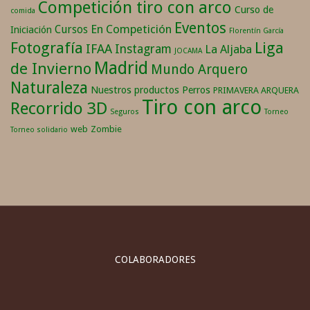
Competición tiro con arco
Curso de
comida
Eventos
En Competición
Cursos
Iniciación
Florentín García
Fotografía
Liga
IFAA
Instagram
La Aljaba
JOCAMA
Madrid
de Invierno
Mundo Arquero
Naturaleza
Nuestros productos
Perros
PRIMAVERA ARQUERA
Tiro con arco
Recorrido 3D
Seguros
Torneo
web
Zombie
Torneo solidario
COLABORADORES