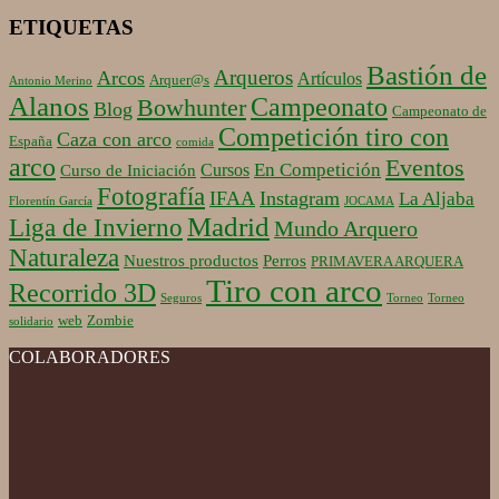
ETIQUETAS
Bastión de
Arqueros
Arcos
Artículos
Arquer@s
Antonio Merino
Alanos
Campeonato
Bowhunter
Blog
Campeonato de
Competición tiro con
Caza con arco
España
comida
arco
Eventos
En Competición
Cursos
Curso de Iniciación
Fotografía
IFAA
Instagram
La Aljaba
Florentín García
JOCAMA
Madrid
Liga de Invierno
Mundo Arquero
Naturaleza
Nuestros productos
Perros
PRIMAVERA ARQUERA
Tiro con arco
Recorrido 3D
Seguros
Torneo
Torneo
web
Zombie
solidario
COLABORADORES