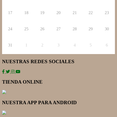
17
18
19
20
21
22
23
24
25
26
27
28
29
30
31
1
2
3
4
5
6
NUESTRAS REDES SOCIALES
TIENDA ONLINE
NUESTRA APP PARA ANDROID