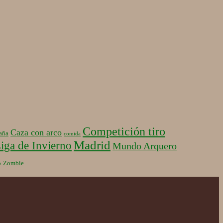
Competición tiro
Caza con arco
aña
comida
Madrid
iga de Invierno
Mundo Arquero
b
Zombie