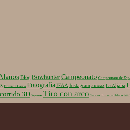
 Alanos
Campeonato
Bowhunter
Blog
Campeonato de Esp
Fotografía
L
s
IFAA
Instagram
La Aljaba
Florentín García
JOCAMA
Tiro con arco
corrido 3D
we
Seguros
Torneo
Torneo solidario