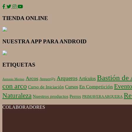
TIENDA ONLINE
NUESTRA APP PARA ANDROID
ETIQUETAS
Bastión de
Arqueros
Arcos
Artículos
Arquer@s
Antonio Merino
con arco
Evento
En Competición
Cursos
Curso de Iniciación
Re
Naturaleza
Nuestros productos
Perros
PRIMAVERA ARQUERA
COLABORADORES