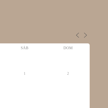
SÁB
DOM
1
2