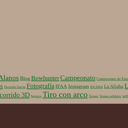
 Alanos
Campeonato
Bowhunter
Blog
Campeonato de Esp
Fotografía
L
s
IFAA
Instagram
La Aljaba
Florentín García
JOCAMA
Tiro con arco
corrido 3D
we
Seguros
Torneo
Torneo solidario