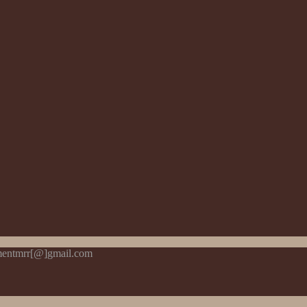
pmentmrr[@]gmail.com