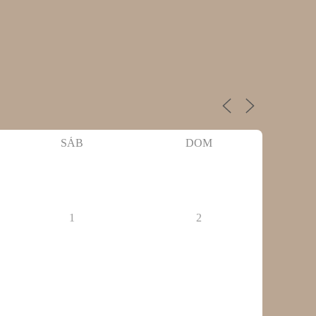
SÁB
DOM
1
2