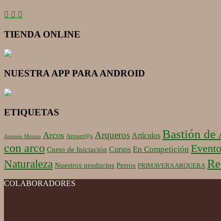
TIENDA ONLINE
NUESTRA APP PARA ANDROID
ETIQUETAS
Bastión de
Arqueros
Arcos
Artículos
Arquer@s
Antonio Merino
con arco
Evento
En Competición
Cursos
Curso de Iniciación
Re
Naturaleza
Nuestros productos
Perros
PRIMAVERA ARQUERA
COLABORADORES