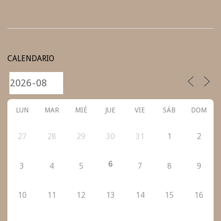
2021-
10-
CALENDARIO
29
LUN
MAR
MIÉ
JUE
VIE
SÁB
DOM
27
28
29
30
31
1
2
6
3
4
5
7
8
9
10
11
12
13
14
15
16