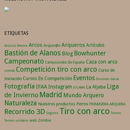
ETIQUETAS
Arqueros
Arcos
Artículos
Arquer@s
Antonio Merino
Bastión de Alanos
Bowhunter
Blog
Campeonato
Caza con arco
Campeonato de España
Competición tiro con arco
Curso de
comida
Eventos
En Competición
Cursos
Iniciación
Florentín García
Fotografía
Liga
IFAA
Instagram
La Aljaba
JOCAMA
Madrid
de Invierno
Mundo Arquero
Naturaleza
Nuestros productos
Perros
PRIMAVERA ARQUERA
Tiro con arco
Recorrido 3D
Seguros
Torneo
web
Zombie
Torneo solidario