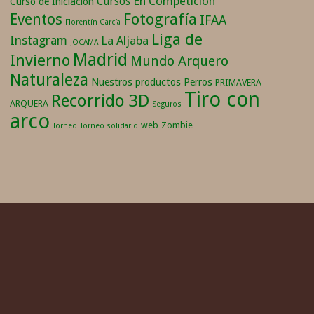
En Competición
Cursos
Curso de Iniciación
Fotografía
Eventos
IFAA
Florentín García
Liga de
Instagram
La Aljaba
JOCAMA
Madrid
Invierno
Mundo Arquero
Naturaleza
Nuestros productos
Perros
PRIMAVERA
Tiro con
Recorrido 3D
ARQUERA
Seguros
arco
web
Zombie
Torneo
Torneo solidario