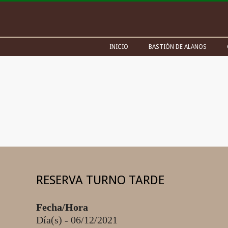
Skip
to
content
Secondary
INICIO
BASTIÓN DE ALANOS
Navigation
Menu
RESERVA TURNO TARDE
Fecha/Hora
Día(s) - 06/12/2021