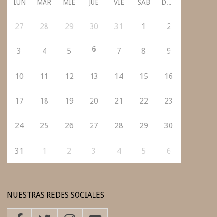
LUN
MAR
MIÉ
JUE
VIE
SÁB
DOM
27
28
29
30
31
1
2
6
3
4
5
7
8
9
10
11
12
13
14
15
16
17
18
19
20
21
22
23
24
25
26
27
28
29
30
31
1
2
3
4
5
6
NUESTRAS REDES SOCIALES