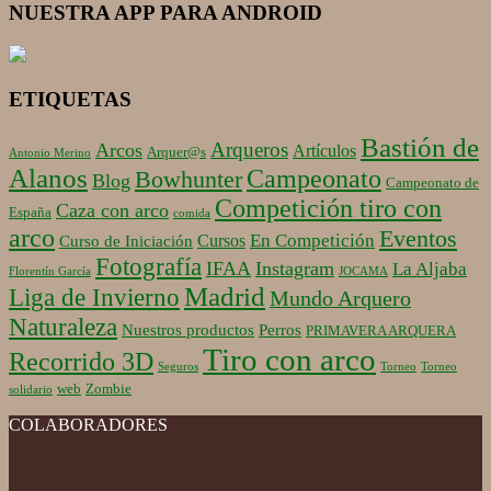
NUESTRA APP PARA ANDROID
ETIQUETAS
Bastión de
Arqueros
Arcos
Artículos
Arquer@s
Antonio Merino
Alanos
Campeonato
Bowhunter
Blog
Campeonato de
Competición tiro con
Caza con arco
España
comida
arco
Eventos
En Competición
Cursos
Curso de Iniciación
Fotografía
IFAA
Instagram
La Aljaba
Florentín García
JOCAMA
Madrid
Liga de Invierno
Mundo Arquero
Naturaleza
Nuestros productos
Perros
PRIMAVERA ARQUERA
Tiro con arco
Recorrido 3D
Seguros
Torneo
Torneo
web
Zombie
solidario
COLABORADORES