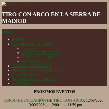
Skip
to
Bastión
content
de
TIRO CON ARCO EN LA SIERRA DE
Alanos
MADRID
Secondary
Menu
Navigation
INICIO
Menu
BASTIÓN DE ALANOS
Normas
NUESTRA FILOSOFÍA
CAMPO DE TIRO
RECORRIDO 3D
CURSOS Y LICENCIAS
PREGUNTAS FRECUENTES
CALENDARIO
PROTECCIÓN AL MENOR
CONTACTO
PRÓXIMOS EVENTOS
CURSO DE INICIACIÓN DE TIRO CON ARCO
: 12/09/2026 -
13/09/2026 de 12:00 am - 11:59 pm