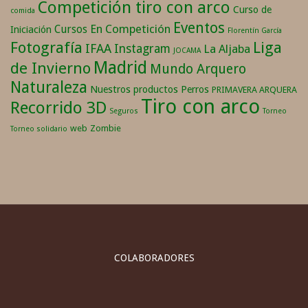
Competición tiro con arco
Curso de
comida
Eventos
En Competición
Cursos
Iniciación
Florentín García
Fotografía
Liga
IFAA
Instagram
La Aljaba
JOCAMA
Madrid
de Invierno
Mundo Arquero
Naturaleza
Nuestros productos
Perros
PRIMAVERA ARQUERA
Tiro con arco
Recorrido 3D
Seguros
Torneo
web
Zombie
Torneo solidario
COLABORADORES