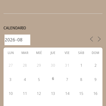
2022-
02-
CALENDARIO
27
LUN
MAR
MIÉ
JUE
VIE
SÁB
DOM
27
28
29
30
31
1
2
6
3
4
5
7
8
9
10
11
12
13
14
15
16