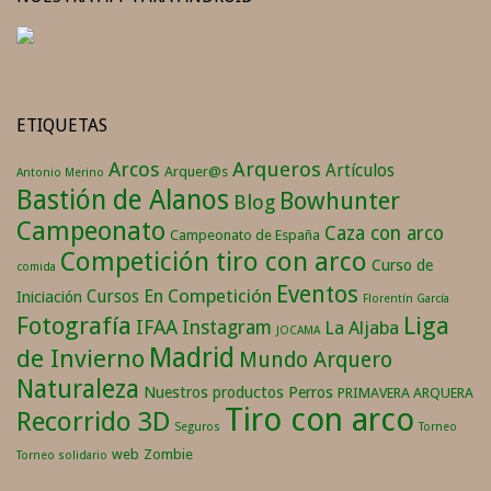
ETIQUETAS
Arqueros
Arcos
Artículos
Arquer@s
Antonio Merino
Bastión de Alanos
Bowhunter
Blog
Campeonato
Caza con arco
Campeonato de España
Competición tiro con arco
Curso de
comida
Eventos
En Competición
Cursos
Iniciación
Florentín García
Fotografía
Liga
IFAA
Instagram
La Aljaba
JOCAMA
Madrid
de Invierno
Mundo Arquero
Naturaleza
Nuestros productos
Perros
PRIMAVERA ARQUERA
Tiro con arco
Recorrido 3D
Seguros
Torneo
web
Zombie
Torneo solidario