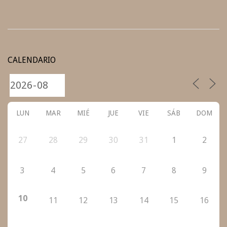
2022-
04-
CALENDARIO
15
LUN
MAR
MIÉ
JUE
VIE
SÁB
DOM
27
28
29
30
31
1
2
3
4
5
6
7
8
9
10
11
12
13
14
15
16