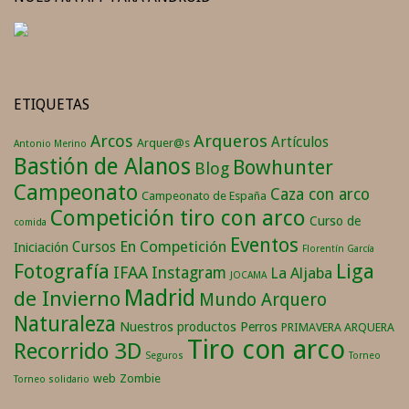
ETIQUETAS
Arqueros
Arcos
Artículos
Arquer@s
Antonio Merino
Bastión de Alanos
Bowhunter
Blog
Campeonato
Caza con arco
Campeonato de España
Competición tiro con arco
Curso de
comida
Eventos
En Competición
Cursos
Iniciación
Florentín García
Fotografía
Liga
IFAA
Instagram
La Aljaba
JOCAMA
Madrid
de Invierno
Mundo Arquero
Naturaleza
Nuestros productos
Perros
PRIMAVERA ARQUERA
Tiro con arco
Recorrido 3D
Seguros
Torneo
web
Zombie
Torneo solidario