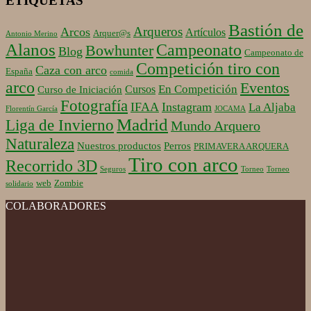
ETIQUETAS
Bastión de
Arqueros
Arcos
Artículos
Arquer@s
Antonio Merino
Alanos
Campeonato
Bowhunter
Blog
Campeonato de
Competición tiro con
Caza con arco
España
comida
arco
Eventos
En Competición
Cursos
Curso de Iniciación
Fotografía
IFAA
Instagram
La Aljaba
Florentín García
JOCAMA
Madrid
Liga de Invierno
Mundo Arquero
Naturaleza
Nuestros productos
Perros
PRIMAVERA ARQUERA
Tiro con arco
Recorrido 3D
Seguros
Torneo
Torneo
web
Zombie
solidario
COLABORADORES