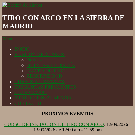
Skip
to
Bastión
content
de
TIRO CON ARCO EN LA SIERRA DE
Alanos
MADRID
Secondary
Menu
Navigation
INICIO
Menu
BASTIÓN DE ALANOS
Normas
NUESTRA FILOSOFÍA
CAMPO DE TIRO
RECORRIDO 3D
CURSOS Y LICENCIAS
PREGUNTAS FRECUENTES
CALENDARIO
PROTECCIÓN AL MENOR
CONTACTO
PRÓXIMOS EVENTOS
CURSO DE INICIACIÓN DE TIRO CON ARCO
: 12/09/2026 -
13/09/2026 de 12:00 am - 11:59 pm