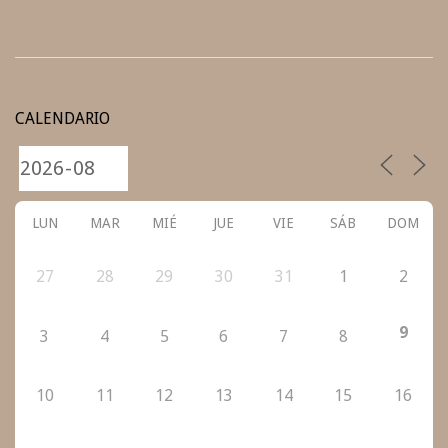
2020-
08-
CALENDARIO
07
LUN
MAR
MIÉ
JUE
VIE
SÁB
DOM
27
28
29
30
31
1
2
9
3
4
5
6
7
8
10
11
12
13
14
15
16