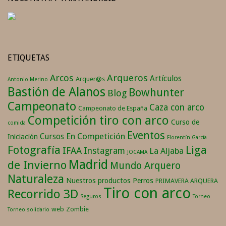
ETIQUETAS
Arqueros
Arcos
Artículos
Arquer@s
Antonio Merino
Bastión de Alanos
Bowhunter
Blog
Campeonato
Caza con arco
Campeonato de España
Competición tiro con arco
Curso de
comida
Eventos
En Competición
Cursos
Iniciación
Florentín García
Fotografía
Liga
IFAA
Instagram
La Aljaba
JOCAMA
Madrid
de Invierno
Mundo Arquero
Naturaleza
Nuestros productos
Perros
PRIMAVERA ARQUERA
Tiro con arco
Recorrido 3D
Seguros
Torneo
web
Zombie
Torneo solidario