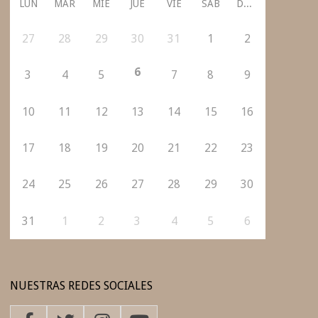
LUN
MAR
MIÉ
JUE
VIE
SÁB
DOM
27
28
29
30
31
1
2
6
3
4
5
7
8
9
10
11
12
13
14
15
16
17
18
19
20
21
22
23
24
25
26
27
28
29
30
31
1
2
3
4
5
6
NUESTRAS REDES SOCIALES