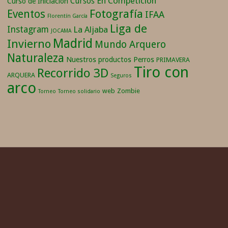
En Competición
Cursos
Curso de Iniciación
Fotografía
Eventos
IFAA
Florentín García
Liga de
Instagram
La Aljaba
JOCAMA
Madrid
Invierno
Mundo Arquero
Naturaleza
Nuestros productos
Perros
PRIMAVERA
Tiro con
Recorrido 3D
ARQUERA
Seguros
arco
web
Zombie
Torneo
Torneo solidario