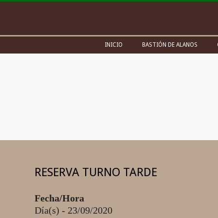
Skip
to
content
Secondary
INICIO
BASTIÓN DE ALANOS
Navigation
Menu
RESERVA TURNO TARDE
Fecha/Hora
Día(s) - 23/09/2020