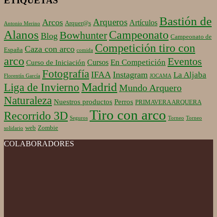
ETIQUETAS
Bastión de
Arqueros
Arcos
Artículos
Arquer@s
Antonio Merino
Alanos
Campeonato
Bowhunter
Blog
Campeonato de
Competición tiro con
Caza con arco
España
comida
arco
Eventos
En Competición
Cursos
Curso de Iniciación
Fotografía
IFAA
Instagram
La Aljaba
Florentín García
JOCAMA
Madrid
Liga de Invierno
Mundo Arquero
Naturaleza
Nuestros productos
Perros
PRIMAVERA ARQUERA
Tiro con arco
Recorrido 3D
Seguros
Torneo
Torneo
web
Zombie
solidario
COLABORADORES