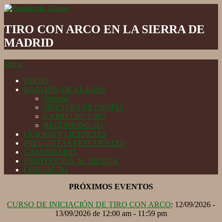
Skip
to
Bastión
content
de
TIRO CON ARCO EN LA SIERRA DE
Alanos
MADRID
Secondary
Menu
Navigation
INICIO
Menu
BASTIÓN DE ALANOS
Normas
NUESTRA FILOSOFÍA
CAMPO DE TIRO
RECORRIDO 3D
CURSOS Y LICENCIAS
PREGUNTAS FRECUENTES
CALENDARIO
PROTECCIÓN AL MENOR
CONTACTO
PRÓXIMOS EVENTOS
CURSO DE INICIACIÓN DE TIRO CON ARCO
: 12/09/2026 -
13/09/2026 de 12:00 am - 11:59 pm