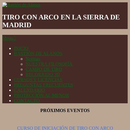
Skip
to
Bastión
content
de
TIRO CON ARCO EN LA SIERRA DE
Alanos
MADRID
Secondary
Menu
Navigation
Menu
INICIO
BASTIÓN DE ALANOS
Normas
NUESTRA FILOSOFÍA
CAMPO DE TIRO
RECORRIDO 3D
CURSOS Y LICENCIAS
PREGUNTAS FRECUENTES
CALENDARIO
PROTECCIÓN AL MENOR
CONTACTO
PRÓXIMOS EVENTOS
CURSO DE INICIACIÓN DE TIRO CON ARCO