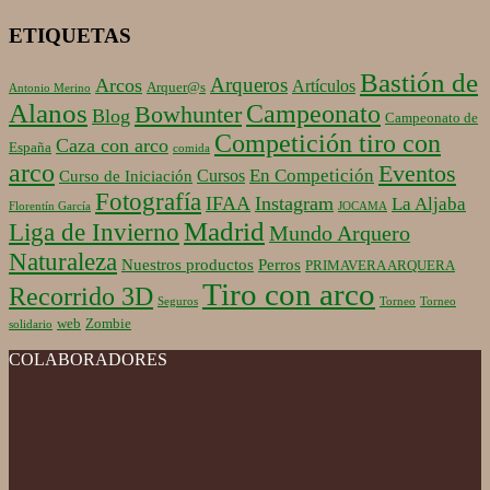
ETIQUETAS
Bastión de
Arqueros
Arcos
Artículos
Arquer@s
Antonio Merino
Alanos
Campeonato
Bowhunter
Blog
Campeonato de
Competición tiro con
Caza con arco
España
comida
arco
Eventos
En Competición
Cursos
Curso de Iniciación
Fotografía
IFAA
Instagram
La Aljaba
Florentín García
JOCAMA
Madrid
Liga de Invierno
Mundo Arquero
Naturaleza
Nuestros productos
Perros
PRIMAVERA ARQUERA
Tiro con arco
Recorrido 3D
Seguros
Torneo
Torneo
web
Zombie
solidario
COLABORADORES