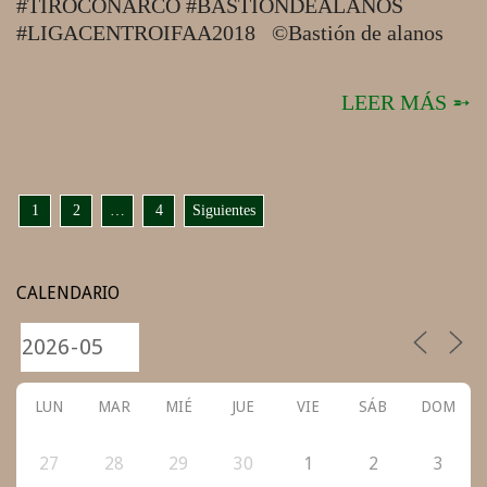
#TIROCONARCO #BASTIONDEALANOS
#LIGACENTROIFAA2018 ©Bastión de alanos
LEER MÁS ➵
PAGINACIÓN
1
2
…
4
Siguientes
DE
ENTRADAS
CALENDARIO
LUN
MAR
MIÉ
JUE
VIE
SÁB
DOM
27
28
29
30
1
2
3