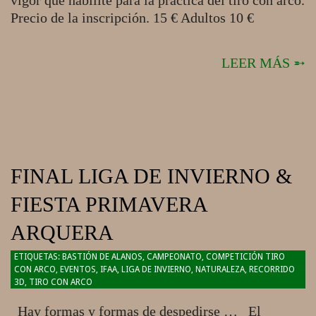
vigor que habilite para la práctica del tiro con arco.
Precio de la inscripción. 15 € Adultos 10 €
LEER MÁS ➵
FINAL LIGA DE INVIERNO &
FIESTA PRIMAVERA
ARQUERA
2018-
BASTIÓN DE ALANOS
,
CAMPEONATO
,
COMPETICIÓN TIRO
CON ARCO
,
EVENTOS
,
IFAA
,
LIGA DE INVIERNO
,
NATURALEZA
,
RECORRIDO
03-
3D
,
TIRO CON ARCO
23
Hay formas y formas de despedirse … El