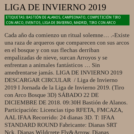
LIGA DE INVIERNO 2019
2018-
BASTIÓN DE ALANOS
,
CAMPEONATO
,
COMPETICIÓN TIRO
CON ARCO
,
EVENTOS
,
LIGA DE INVIERNO
,
MADRID
,
TIRO CON ARCO
12-
04
Cada año da comienzo un ritual solemne… .-Existe
una raza de arqueros que comparecen con sus arcos
en el bosque y con sus flechas derriban
empalizadas de nieve, surcan Arroyos y se
enfrentan a animales fantásticos … Sin
amedrentarse jamás. LIGA DE INVIERNO 2019
DESCARGAR CIRCULAR / Liga de Invierno
2019 I Jornada de la Liga de Invierno 2019. (Tiro
con Arco Bosque 3D) SÁBADO 22 DE
DICIEMBRE DE 2018. 09:30H Bastión de Alanos.
Participación: Licencias tipo RFETA, FMCAZA,
AAL IFAA Recorrido: 24 dianas 3D. T: IFAA
STANDARD ROUND Fabricante: Dianas SRT
Nck, Dianas Wildcrete Fly&Arrow, Dianas