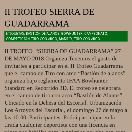
II TROFEO SIERRA DE
GUADARRAMA
2018-
BASTIÓN DE ALANOS
,
BOWHUNTER
,
CAMPEONATO
,
COMPETICIÓN TIRO CON ARCO
,
MADRID
,
TIRO CON ARCO
05-
23
II TROFEO “SIERRA DE GUADARRAMA” 27
DE MAYO 2018 Organiza Tenemos el gusto de
invitarles a participar en el II Trofeo Guadarrama
que el campo de Tiro con arco “Bastión de alanos”
organiza bajo reglamento IFAA Bowhunter
Standard en Recorrido 3D. El trofeo se celebrara
en el campo de tiro con arco “Bastión de Alanos”.
Ubicado en la Dehesa del Escorial. Urbanización
Los Arroyos del Escorial, el domingo 27 de mayo a
las 10:00. Participantes. Podrá participar en la
tirada cualquier deportista con una licencia en