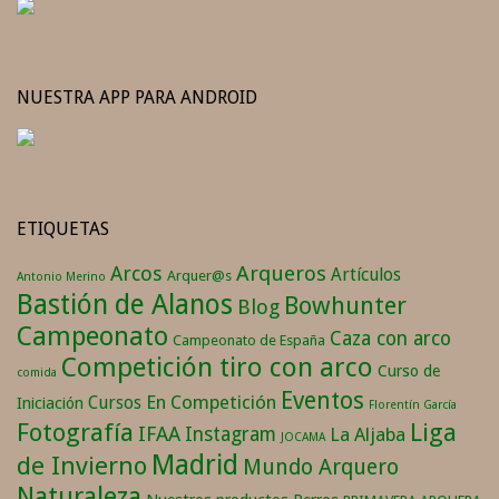
NUESTRA APP PARA ANDROID
ETIQUETAS
Arqueros
Arcos
Artículos
Arquer@s
Antonio Merino
Bastión de Alanos
Bowhunter
Blog
Campeonato
Caza con arco
Campeonato de España
Competición tiro con arco
Curso de
comida
Eventos
En Competición
Cursos
Iniciación
Florentín García
Fotografía
Liga
IFAA
Instagram
La Aljaba
JOCAMA
Madrid
de Invierno
Mundo Arquero
Naturaleza